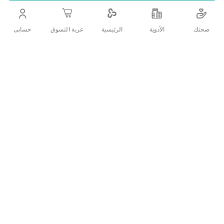
.كريم شعر مغذ يغذي ويلطف الشعر وفروة الرأس
صحتك
الأدوية
حسابى
الرئيسية
عربة التسوق
اضف الي قائمة امنياتك
التفاصيل
:كيفية الإستخدام
ضعيه على راحة يدك ودلكيه على شعرك النظيف الجاف.
ملسيه من فروة الرأس إلى الأطراف.
لا تشطفيه.
:التحذيرات والإحتياطات
في حالة ملامسة المنتج للعينين، اشطفيهما على الفور.
:المكونات