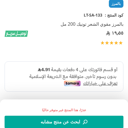
تخطي
بالمرز
إلى
بداية
كود المنتج :
LT-SA-133
معرض
بالمرز مقوي الشعر تونيك 200 مل
الصور
١٩٫٥٥
تقييم:
100
100
% of
عذرًا، هذا المنتج غير متوفر حاليًا
ابحث عن منتج مشابه
:وصف المنتج