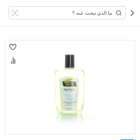
خطي
لى
لمحتوى
انتقل
إلى
النهاية
معرض
الصور