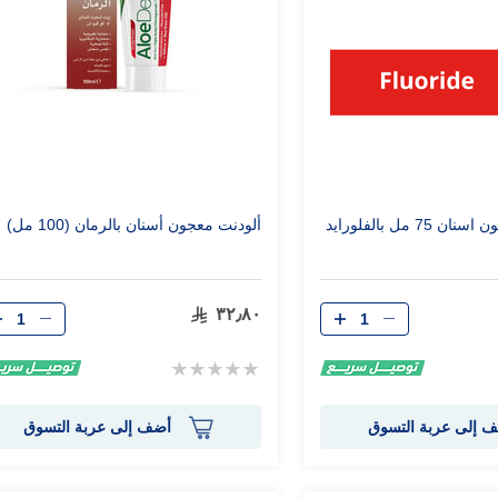
 مل بالفلورايد
ألودنت معجون أسنان بالرمان (100 مل)
الكمية
الكمية
٣٢٫٨٠
Rating:
0%
 إلى عربة التسوق
أضف إلى عربة التسوق