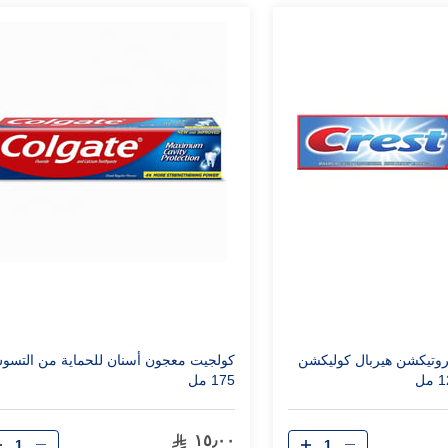
وتيكشن هيربال كوليكشن
كولجيت معجون أسنان للحماية من التسو
175 مل
الكمية
الكمية
١٥٫٠٠