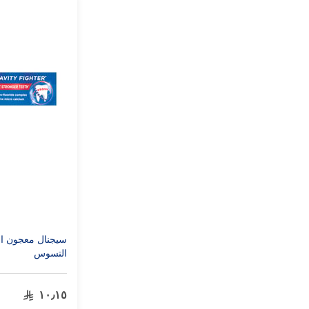
التسوس
١٠٫١٥