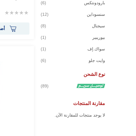
قطع
بارودونتكس
6
Rating:
قطع
سنسوداين
12
0%
قطع
سيجنال
8
أضف
قطعة
بيوريبير
1
قطعة
سواك.إف
1
قطع
وايت جلو
6
نوع الشحن
قطع
89
مقارنة المنتجات
لا يوجد منتجات للمقارنة الآن.