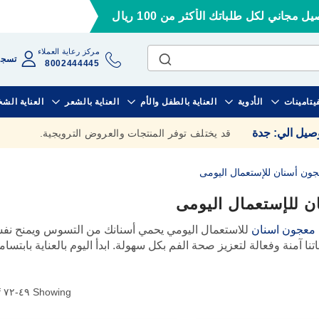
ل مجاني لكل طلباتك الأكثر من 100 ريال
مركز رعاية العملاء
تسجي
8002444445
فيتامينات
الأدوية
العناية بالطفل والأم
العناية بالشعر
العناية الش
وصيل الي
:
جدة
قد يختلف توفر المنتجات والعروض الترويجية.
ون أسنان للإستعمال اليومى
 للإستعمال اليومى
معجون اسنان
للاستعمال اليومي يحمي أسنانك من التسوس ويمنح نفساً
جاتنا آمنة وفعالة لتعزيز صحة الفم بكل سهولة. ابدأ اليوم بالعناية بابتسا
of
٧٢
-
٤٩
Showing