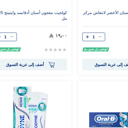
نان الأخضر لانتعاش مركز
كولجيت معجون أسنان 
مل
الكمية
الكمية
١٩٫٠٠
Rating:
0%
 إلى عربة التسوق
أضف إلى عربة التسوق