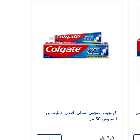
س
كولجيت معجون أسنان أقصي حماية من
التسوس 50 مل
الكمية
٦٫٥٠