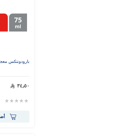
بارودونتكس معجون اسنان 75
٣٤٫٥٠
Rating:
0%
أضف