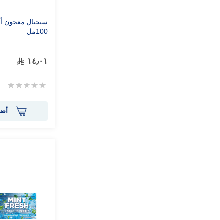
سيجنال معجون أس
100مل
١٤٫٠١
Rating:
0%
أضف