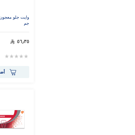
جم
٥٦٫٣٥
Rating:
0%
أضف