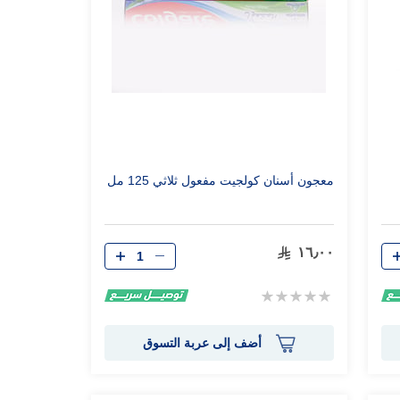
معجون أسنان كولجيت مفعول ثلاثي 125 مل
الكمية
١٦٫٠٠
Rating:
0%
أضف إلى عربة التسوق