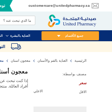
customercare@unitedpharmacy.sa
توصي
تخطي
إلى
المحتوى
جميع الأقسام
العناية بالبشرة
ال
الت
الرئيسية
العناية بالفم والأسنان
معجون اسنان
معج
معجون أسنان
مصنف بواسطة:
إذا كنت تبحث عن
سعر
أفراد العائلة. منت
الاعلي
الاقل