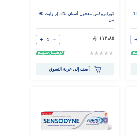
أدفانسد وايتنينج 125
كورابروكس معجون أسنان بلاك إز وايت 90
مل
الكمية
١١٣٫٨٥
Rating:
0%
أضف إلى عربة التسوق