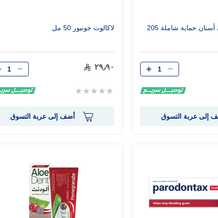
وايت جلو معجون أسنان حماية شاملة 205
لاكالوت جونيور 50 مل
الكمية
الكمية
٢٩٫٩٠
Rating:
0%
 إلى عربة التسوق
أضف إلى عربة التسوق