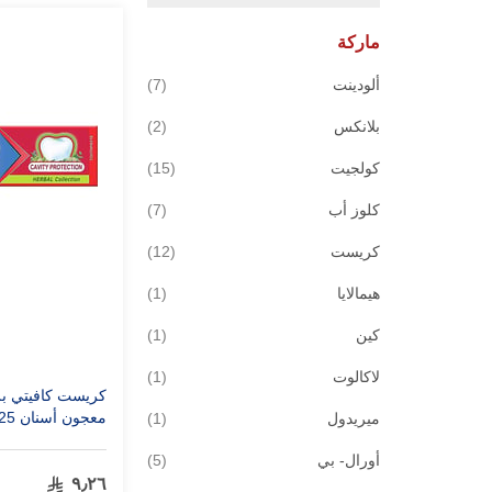
ماركة
قطع
ألودينت
7
قطع
بلانكس
2
قطع
كولجيت
15
قطع
كلوز أب
7
قطع
كريست
12
قطعة
هيمالايا
1
قطعة
كين
1
قطعة
لاكالوت
1
كريست كافيتي بر
قطعة
معجون أسنان 125 مل
ميريدول
1
قطع
أورال- بي
5
٩٫٢٦