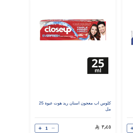
كلوس اب معجون اسنان ريد هوت عبوة 25
مل
الكمية
٣٫٤٥