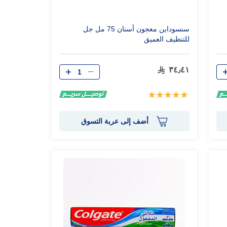
سنسوداين معجون أسنان 75 مل جل
للتنظيف العميق
الكمية
٣٤٫٤١
تقييم:
100%
أضف إلى عربة التسوق