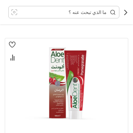
خطي
لى
لمحتوى
انتقل
إلى
النهاية
معرض
الصور