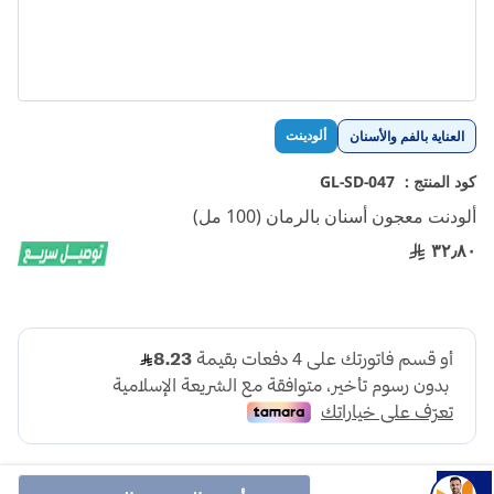
تخطي
ألودينت
العناية بالفم والأسنان
إلى
بداية
كود المنتج :
GL-SD-047
معرض
ألودنت معجون أسنان بالرمان (100 مل)
الصور
٣٢٫٨٠