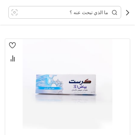
خطي
لى
لمحتوى
انتقل
إلى
النهاية
معرض
الصور