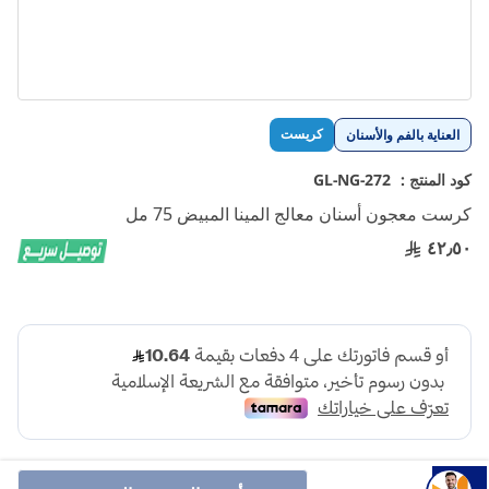
تخطي
كريست
العناية بالفم والأسنان
إلى
بداية
كود المنتج :
GL-NG-272
معرض
كرست معجون أسنان معالج المينا المبيض 75 مل
الصور
٤٢٫٥٠