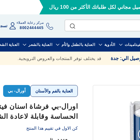
ل مجاني لكل طلباتك الأكثر من 100 ريال
مركز رعاية العملاء
تسجي
8002444445
فيتامينات
الأدوية
العناية بالطفل والأم
العناية بالشعر
العناية الش
وصيل الي
:
جدة
قد يختلف توفر المنتجات والعروض الترويجية.
أورال- بي
العناية بالفم والأسنان
الحساسة وقابلة لاعادة ال
كن الاول في تقييم هذا المنتج