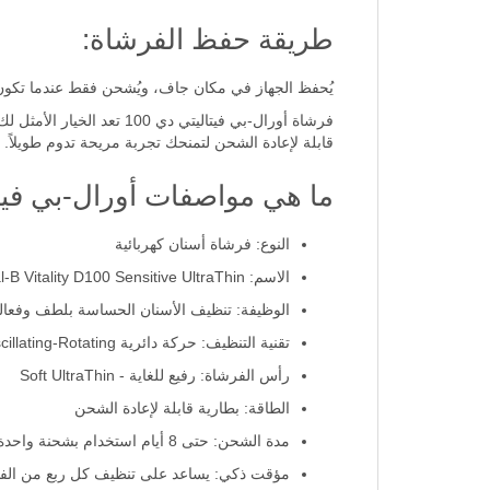
طريقة حفظ الفرشاة:
يُحفظ الجهاز في مكان جاف، ويُشحن فقط عندما تكون ا
قابلة لإعادة الشحن لتمنحك تجربة مريحة تدوم طويلاً.
ما هي مواصفات أورال-بي فيتاليتي D100 للأسنان
النوع: فرشاة أسنان كهربائية
الاسم: Oral-B Vitality D100 Sensitive UltraThin
الوظيفة: تنظيف الأسنان الحساسة بلطف وفعالي
تقنية التنظيف: حركة دائرية Oscillating-Rotating
رأس الفرشاة: رفيع للغاية - Soft UltraThin
الطاقة: بطارية قابلة لإعادة الشحن
مدة الشحن: حتى 8 أيام استخدام بشحنة واحدة
مؤقت ذكي: يساعد على تنظيف كل ربع من الفم 