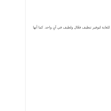
ع بين تقنية التنظيف oscillating-rotating المتطورة، ورأس ناعم رفيع للغاية لتوفير تنظيف فعّال ولطيف في آنٍ واحد. كما أنها