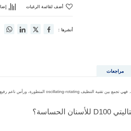
أضف لقائمة الرغبات
إضاف
أنشرها :
مراجعات
فرشاة أورال-بي فيتاليتي دي 100 تعد الخيار الأمثل لك. فهي تجم
 الحساسة؟