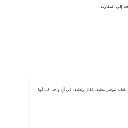
ة إلى المقارنة
ع بين تقنية التنظيف oscillating-rotating المتطورة، ورأس ناعم رفيع للغاية لتوفير تنظيف فعّال ولطيف في آنٍ واحد. كما أنها