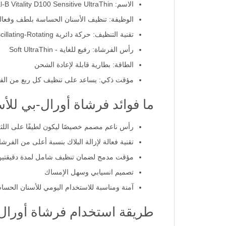
الاسم: Oral-B Vitality D100 Sensitive UltraThin
الوظيفة: تنظيف الأسنان الحساسة بلطف وفعالي
تقنية التنظيف: حركة دائرية Oscillating-Rotating
رأس الفرشاة: رفيع للغاية - Soft UltraThin
الطاقة: بطارية قابلة لإعادة الشحن
مؤقت ذكي: يساعد على تنظيف كل ربع من الفم 
ما فوائد فرشاة أورال-بي لل
رأس ناعم مصمم خصيصًا ليكون لطيفًا على اللث
تقنية فعالة لإزالة البلاك بنسبة أعلى من الفرشاة
مؤقت مدمج لضمان تنظيف شامل لمدة دقيقتين
تصميم انسيابي وسهل الإمساك
آمنة ومناسبة للاستخدام اليومي للأسنان الحسا
طريقة استخدام فرشاة أورال-ب