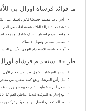
ما فوائد فرشاة أورال-بي لل
رأس ناعم مصمم خصيصًا ليكون لطيفًا على اللث
تقنية فعالة لإزالة البلاك بنسبة أعلى من الفرشاة
مؤقت مدمج لضمان تنظيف شامل لمدة دقيقتين
تصميم انسيابي وسهل الإمساك
آمنة ومناسبة للاستخدام اليومي للأسنان الحسا
طريقة استخدام فرشاة أورال-ب
اشحن الفرشاة بالكامل قبل الاستخدام الأول
بلل رأس الفرشاة وضع كمية صغيرة من معجون 
شغل الفرشاة وابدأ التنظيف ببطء وبزوايا 45 درجة
اتبع إشارات المؤقت لتبديل مناطق الفم كل 30 ثانية
بعد الاستخدام، اغسل الرأس جيدًا واتركه يجف