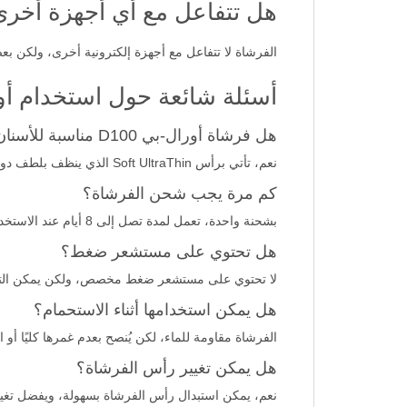
هل تتفاعل مع أي أجهزة أخر
الفرشاة لا تتفاعل مع أجهزة إلكترونية أخرى، ولكن 
أسئلة شائعة حول استخدام أورال-بي فيتاليت
هل فرشاة أورال-بي D100 مناسبة للأسنان الحساسة؟
نعم، تأتي برأس Soft UltraThin الذي ينظف بلطف دون أن يسبب تهيجًا.
كم مرة يجب شحن الفرشاة؟
بشحنة واحدة، تعمل لمدة تصل إلى 8 أيام عند الاستخدام مرتين يوميًا.
هل تحتوي على مستشعر ضغط؟
لا تحتوي على مستشعر ضغط مخصص، ولكن يمكن التحك
هل يمكن استخدامها أثناء الاستحمام؟
الفرشاة مقاومة للماء، لكن يُنصح بعدم غمرها كليًا أو 
هل يمكن تغيير رأس الفرشاة؟
نعم، يمكن استبدال رأس الفرشاة بسهولة، ويفضل تغييره كل 