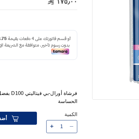
١٧٥٫٠٠
فرشاة أور
الحساسة
الكمية
أضف