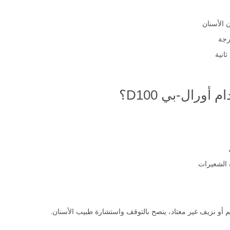
الأسنان
أورال-بي D100؟
أو نزيف غير معتاد، ينصح بالتوقف واستشارة طبيب الأسنان.