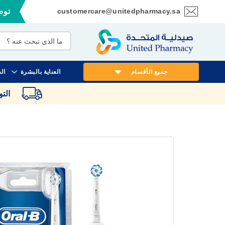
customercare@unitedpharmacy.sa
توصي
تخطي
إلى
المحتوى
جميع الأقسام
العناية بالبشرة
ال
الت
انتقل
إلى
النهاية
معرض
الصور