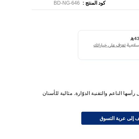
كود المنتج :
BD-NG-646
ال-بي فيتاليتي D100 بفضل رأسها الناعم والتقنية الدوّارة. مثالية للأسنان
 إلى عربة التسوق