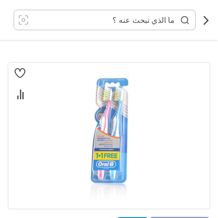
خطي
لى
لمحتوى
انتقل
إلى
النهاية
معرض
الصور