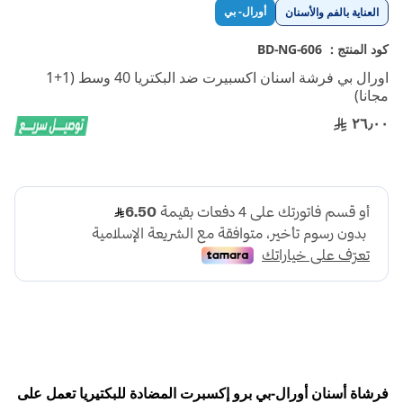
تخطي
أورال- بي
العناية بالفم والأسنان
إلى
بداية
كود المنتج :
BD-NG-606
معرض
اورال بي فرشة اسنان اكسبيرت ضد البكتريا 40 وسط (1+1
الصور
مجانا)
٢٦٫٠٠
فرشاة أسنان أورال-بي برو إكسبرت المضادة للبكتيريا تعمل على