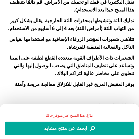
تقتل البكتيريا في فمك أو تحميك من الأمراض. قم دائمًا بتنظيف
هذا المنتج جيدًا بعد الاستخدام).
تدليك اللثة وتنشيطها بمحفزات اللثة الخارجية. يقلل بشكل كبير
من التهاب اللثة (أمراض اللثة) بعد 4 إلى 6 أسابيع من الاستخدام.
تتلاشى شعيرات المؤشر الزرقاء الإضافية مع استخدامها لقياس
التآكل والفعالية المتبقية للفرشاة.
الشعيرات ذات الأطراف القوية متعددة القطع لطيفة على المينا
وتساعد على تنظيف المناطق التي يصعب الوصول إليها والتي
تنطوي على مخاطر عالية لتراكم البلاك.
يوفر المقبض المريح غير القابل للانزلاق معالجة مريحة وآمنة
إرشادات الاستخدام:
عذرًا، هذا المنتج غير متوفر حاليًا
يوصي أطباء الأسنان بغسل أسنانك بالفرشاة لمدة دقيقتين مرتين
يوميًا
ابحث عن منتج مشابه