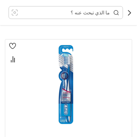
خطي
لى
لمحتوى
انتقل
إلى
النهاية
معرض
الصور