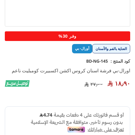
تخطي
وفر 30%
إلى
بداية
أورال- بي
العناية بالفم والأسنان
معرض
الصور
كود المنتج :
BD-NG-145
اورال-بي فرشة اسنان كروس اكشن اكسبيرت كومبليت ناعم
١٨٫٩٠
٢٧٫٠٠