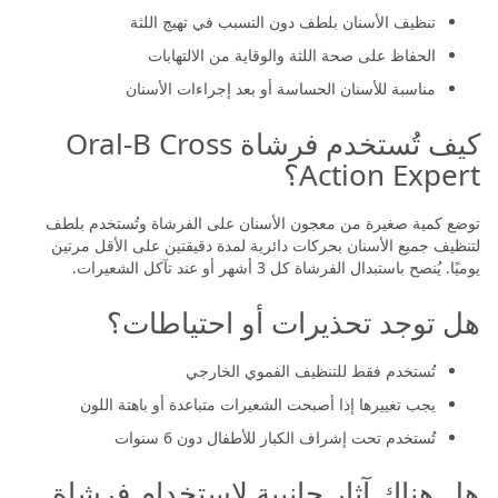
تنظيف الأسنان بلطف دون التسبب في تهيج اللثة
الحفاظ على صحة اللثة والوقاية من الالتهابات
مناسبة للأسنان الحساسة أو بعد إجراءات الأسنان
كيف تُستخدم فرشاة Oral-B Cross
Action Expert؟
توضع كمية صغيرة من معجون الأسنان على الفرشاة وتُستخدم بلطف
لتنظيف جميع الأسنان بحركات دائرية لمدة دقيقتين على الأقل مرتين
يوميًا. يُنصح باستبدال الفرشاة كل 3 أشهر أو عند تآكل الشعيرات.
هل توجد تحذيرات أو احتياطات؟
تُستخدم فقط للتنظيف الفموي الخارجي
يجب تغييرها إذا أصبحت الشعيرات متباعدة أو باهتة اللون
تُستخدم تحت إشراف الكبار للأطفال دون 6 سنوات
هل هناك آثار جانبية لاستخدام فرشاة