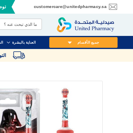
customercare@unitedpharmacy.sa
توصي
تخطي
إلى
المحتوى
جميع الأقسام
العناية بالبشرة
ال
الت
انتقل
إلى
النهاية
معرض
الصور