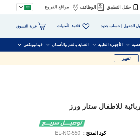
مواقع الفروع
حمّل التطبيق
الوظائف
قائمة الأمنيات
ل الدخول
حساب جديد
عربة التسوق
خصية
الأجهزة الطبية
العناية بالفم والأسنان
فيتابيوتكس
تغيير
ائية للاطفال ستار ورز
كود المنتج :
EL-NG-550