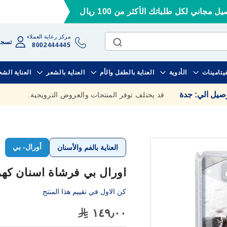
ل مجاني لكل طلباتك الأكثر من 100 ريال
مركز رعاية العملاء
تسجي
8002444445
فيتامينات
الأدوية
العناية بالطفل والأم
العناية بالشعر
العناية الش
وصيل الي
:
جدة
قد يختلف توفر المنتجات والعروض الترويجية.
أورال- بي
العناية بالفم والأسنان
اورال بي فرشاة اسنان كهرب
كن الاول في تقييم هذا المنتج
١٤٩٫٠٠