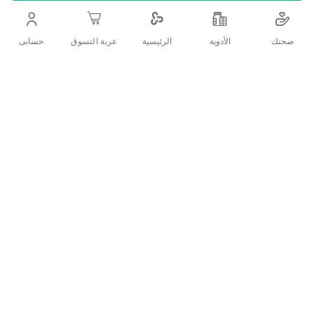
التفاصيل
صحتك
الأدوية
حسابى
الرئيسية
عربة التسوق
.عبارة عن دعامة لمنطقة الرقبة تعمل على الحفاظ على الفقرات العنقية
وتحافظ على ثباتها أثناء الأنشطهة اليومية
تقييمات العملاء
اكتب تقييم