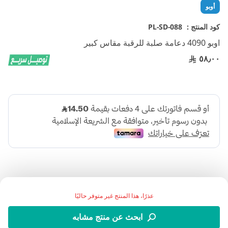
تخطي
أوبو
إلى
بداية
كود المنتج :
PL-SD-088
معرض
اوبو 4090 دعامة صلبة للرقبة مقاس كبير
الصور
٥٨٫٠٠
عذرًا، هذا المنتج غير متوفر حاليًا
اضف الي قائمة امنياتك
ابحث عن منتج مشابه