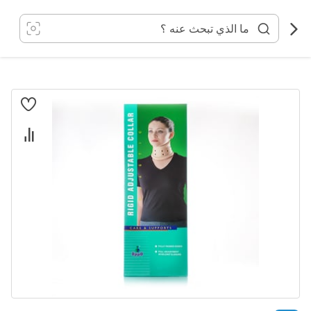
خطي
لى
لمحتوى
انتقل
إلى
النهاية
معرض
الصور