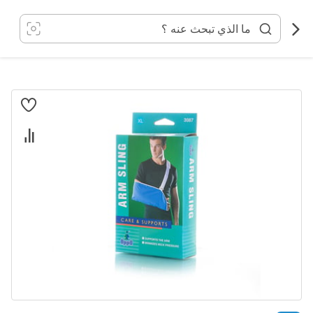
خطي
لى
لمحتوى
انتقل
إلى
النهاية
معرض
الصور