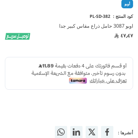
تخطي
أوبو
إلى
بداية
كود المنتج :
PL-SD-382
معرض
اوبو 3087 حامل ذراع مقاس كبير جدا
الصور
٤٧٫٤٧
أنشرها :