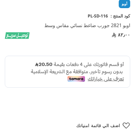
تخطي
أوبو
إلى
بداية
كود المنتج :
PL-SD-116
معرض
اوبو 2821 جورب ضاغط نسائي مقاس وسط
الصور
٨٢٫٠٠
اضف الي قائمة امنياتك