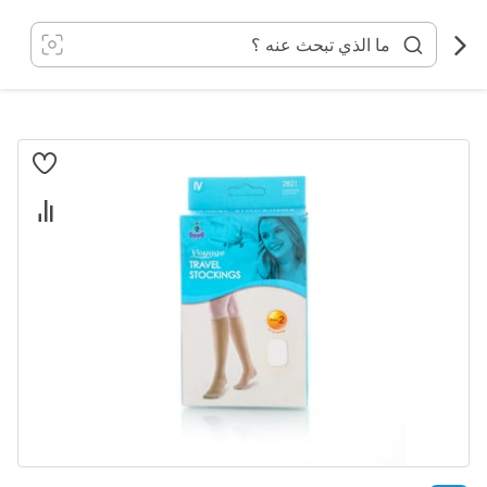
خطي
لى
لمحتوى
انتقل
إلى
النهاية
معرض
الصور