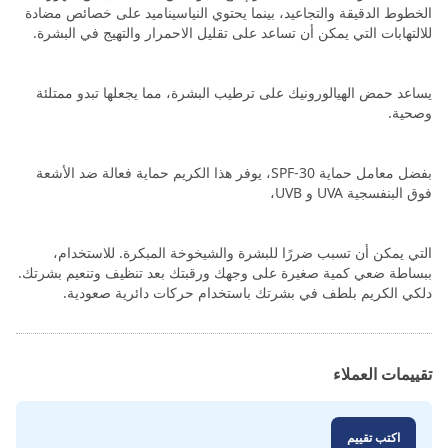
الخطوط الدقيقة والتجاعيد، بينما يحتوي النياسيناميد على خصائص مضادة
للالتهابات التي يمكن أن تساعد على تقليل الاحمرار والتهيج في البشرة.
يساعد حمض الهيالورونيك على ترطيب البشرة، مما يجعلها تبدو ممتلئة
وصحية.
بفضل معامل حماية SPF-30، يوفر هذا الكريم حماية فعالة ضد الأشعة
فوق البنفسجية UVA و UVB،
التي يمكن أن تسبب ضررًا للبشرة والشيخوخة المبكرة. للاستخدام،
ببساطة ضعي كمية صغيرة على وجهك ورقبتك بعد تنظيف وتنعيم بشرتك.
دلكي الكريم بلطف في بشرتك باستخدام حركات دائرية صعودية.
تقييمات العملاء
اكتب تقييم