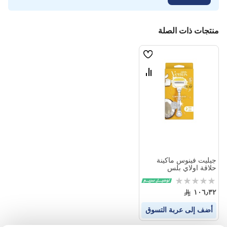
منتجات ذات الصلة
قائمة
الامنيات
قارن
بين
المنتجات
جيليت فينوس ماكينة
حلاقة اولاي بلس
كومفورت جلايد 5 شفرات
Rating:
0%
١٠٦٫٣٢
أضف إلى عربة التسوق