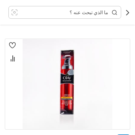
خطي
لى
لمحتوى
انتقل
إلى
النهاية
معرض
الصور