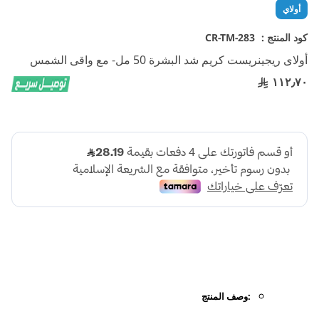
تخطي
أولاي
إلى
بداية
كود المنتج :
CR-TM-283
معرض
أولاى ريجينريست كريم شد البشرة 50 مل- مع واقى الشمس
الصور
١١٢٫٧٠
:وصف المنتج