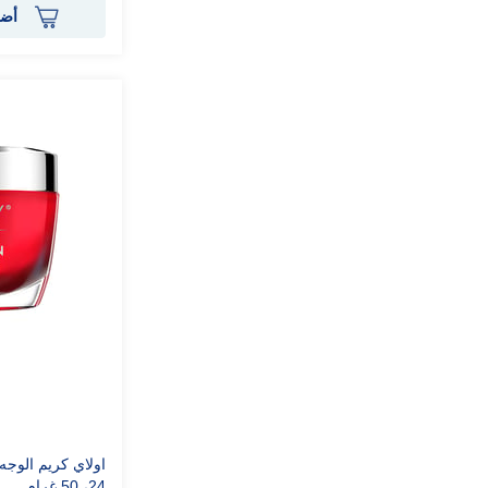
أضف
اولاي كريم الوجه
24، 50 غرام