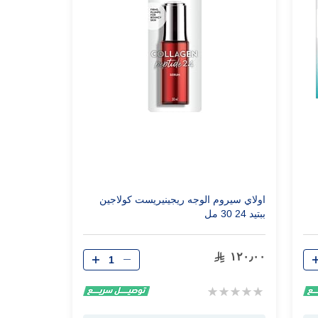
اولاي سيروم الوجه ريجينيريست كولاجين
ببتيد 24 30 مل
الكمية
١٢٠٫٠٠
Rating:
0%