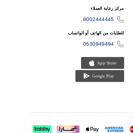
مركز رعاية العملاء
8002444445
icon-
phone
للطلبات من الهاتف أو الواتساب
0530949494
icon-
phone