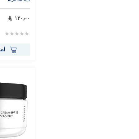
١٢٠٫٠٠
Rating:
0%
أضف