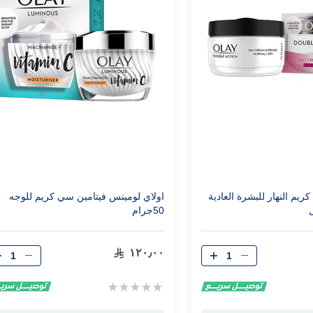
ريم النهار للبشرة العادية
اولاي لومينس فيتامين سي كريم للوجه
50جرام
الكمية
الكمية
١٢٠٫٠٠
Rating:
0%