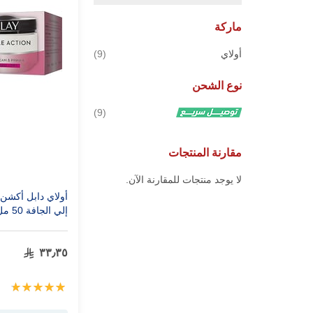
ماركة
قطع
أولاي
9
نوع الشحن
قطع
9
مقارنة المنتجات
لا يوجد منتجات للمقارنة الآن.
أولاي دابل أكشن ك
إلي الجافة 50 مل
٣٣٫٣٥
تقييم:
100%