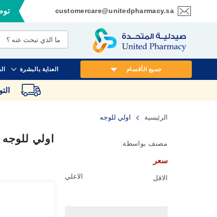
customercare@unitedpharmacy.sa
توصي
تخطي
إلى
المحتوى
جميع الأقسام
العناية بالبشرة
ال
الت
الرئيسية
اولي للوجه
اولي للوجه
مصنف بواسطة:
سعر
الاعلي
الاقل