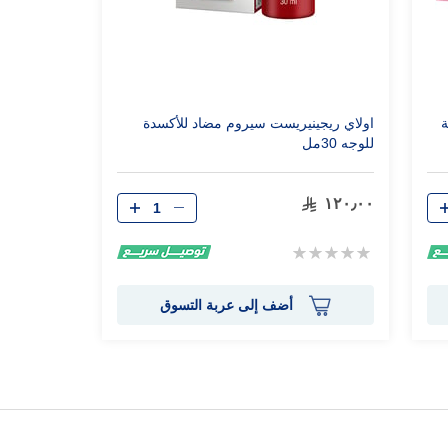
دية
اولاي ريجينيريست سيروم مضاد للأكسدة
للوجه 30مل
الكمية
١٢٠٫٠٠
Rating:
0%
أضف إلى عربة التسوق