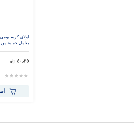
اولاي كريم يومي
بعامل حماية من الشمس
٤٠٫٢٥
Rating:
0%
أضف