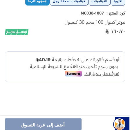
جمجوم فارما
الأدوية
الفيتامينات
فيتامينات لصحة الرجل
إلى
بداية
كود المنتج :
1007-NC038
معرض
نيوتراكينول 100 مجم 30 كبسول
الصور
١٦٠٫٧٠
كوانزيم كيو 10هو جزيء يشبه الفيتامينات ينتجه الجسم بشكل
طبيعي ويعرف باسم يوبيكوينول وهو عنصر مهم في إنتاج الطاقة.
أضف إلى عربة التسوق