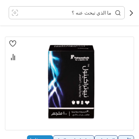
خطي
لى
لمحتوى
انتقل
إلى
النهاية
معرض
الصور
تخطي