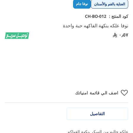
تخطي
نوفا جام
العناية بالفم والأسنان
إلى
بداية
كود المنتج :
CH-BO-012
معرض
نوفا علكه بنكهة الفاكهه حبة واحدة
الصور
٠٫٥٧
اضف الي قائمة امنياتك
التفاصيل
علكه خاليه من السكر بنكهة الفواكه