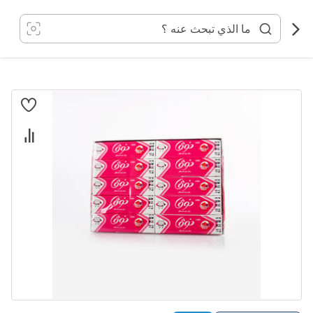
خطي
لى
لمحتوى
انتقل
إلى
النهاية
معرض
الصور