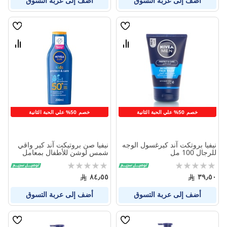
أضف إلى عربة التسوق
أضف إلى عربة التسوق
قائمة
قائمة
الامنيات
الامنيا
قارن
قارن
بين
بين
المنتجات
المنتج
خصم 50% علي الحبة الثانية
خصم 50% علي الحبة الثانية
نيفيا بروتكت آند كيرغسول الوجه
نيفيا صن بروتيكت آند كير واقي
للرجال 100 مل
شمس لوشن للأطفال بمعامل
حماية من الشمس 50+ - 200
Rating:
Rating:
مل
0%
0%
٨٤٫٥٥
٣٩٫٥٠
أضف إلى عربة التسوق
أضف إلى عربة التسوق
قائمة
قائمة