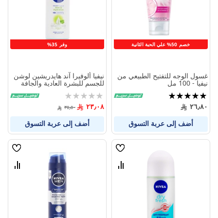
المنتجات
المنتج
خصم 50% علي الحبة الثانية
وفر 35%
غسول الوجه للتفتيح الطبيعي من
نيفيا ألوفيرا آند هايدريشين لوشن
نيفيا - 100 مل
للجسم للبشرة العادية والجافة
400 مل
تقييم:
Rating:
0%
100%
٢٣٫٠٨
٢٦٫٨٠
٣٥٫٥٠
أضف إلى عربة التسوق
أضف إلى عربة التسوق
قائمة
قائمة
الامنيات
الامنيا
قارن
قارن
بين
بين
المنتجات
المنتج