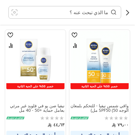
خطي
لى
لمحتوى
قائمة
قائمة
الامنيات
الامنيا
قارن
قارن
بين
بين
المنتجات
المنتج
خصم 50% علي الحبة الثانية
خصم 50% علي الحبة الثانية
واقي شمس نيفيا - للتحكم بلمعان
نيفيا صن يو في فلويد غير مرئي
الوجه SPF50 (50 مل)
بعامل حماية +50 - 40 مل
Rating:
Rating:
0%
0%
٤٤٫٦٣
٧٩٫٠٠