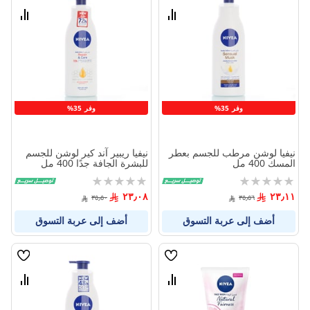
الامنيات
الامنيا
قارن
قارن
بين
بين
المنتجات
المنتج
وفر 35%
وفر 35%
نيفيا لوشن مرطب للجسم بعطر
نيفيا ريبير آند كير لوشن للجسم
المسك 400 مل
للبشرة الجافة جدًا 400 مل
Rating:
Rating:
0%
0%
٢٣٫٠٨
٢٣٫١١
٣٥٫٥٠
٣٥٫٥٦
أضف إلى عربة التسوق
أضف إلى عربة التسوق
قائمة
قائمة
الامنيات
الامنيا
قارن
قارن
بين
بين