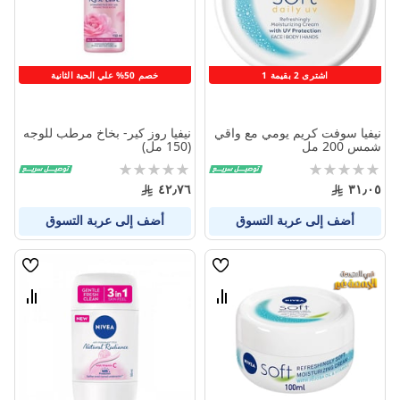
اشترى 2 بقيمة 1
خصم 50% علي الحبة الثانية
نيفيا سوفت كريم يومي مع واقي
نيفيا روز كير- بخاخ مرطب للوجه
شمس 200 مل
(150 مل)
Rating:
Rating:
0%
0%
٤٢٫٧٦
٣١٫٠٥
أضف إلى عربة التسوق
أضف إلى عربة التسوق
قائمة
قائمة
الامنيات
الامنيا
قارن
قارن
بين
بين
المنتجات
المنتج