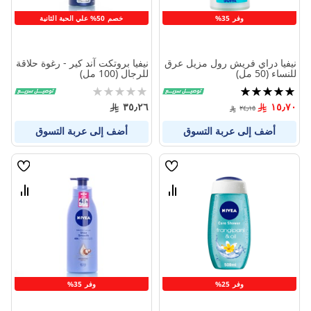
وفر 35%
خصم 50% علي الحبة الثانية
نيفيا دراي فريش رول مزيل عرق
نيفيا بروتكت آند كير - رغوة حلاقة
للنساء (50 مل)
للرجال (100 مل)
تقييم:
Rating:
0%
100%
٣٥٫٢٦
١٥٫٧٠
٢٤٫١٥
أضف إلى عربة التسوق
أضف إلى عربة التسوق
قائمة
قائمة
الامنيات
الامنيا
قارن
قارن
بين
بين
المنتجات
المنتج
وفر 25%
وفر 35%