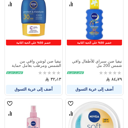
الامنيات
الامنيا
قارن
قارن
بين
بين
المنتجات
المنتج
خصم 50% علي الحبة الثانية
خصم 50% علي الحبة الثانية
نيفيا صن سبراي للأطفال واقي
نيفيا صن لوشن واقي من
شمس 200 مل
الشمس ومرطب بعامل حماية
+50 - 50 مل
Rating:
Rating:
0%
0%
٣٢٫١٣
٨٤٫٧٩
أضف إلى عربة التسوق
أضف إلى عربة التسوق
قائمة
قائمة
الامنيات
الامنيا
قارن
قارن
بين
بين
المنتجات
المنتج