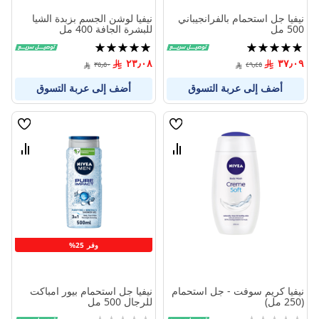
نيفيا جل استحمام بالفرانجيباني
نيفيا لوشن الجسم بزبدة الشيا
500 مل
للبشرة الجافة 400 مل
تقييم:
تقييم:
100%
100%
٢٣٫٠٨
٣٧٫٠٩
٣٥٫٥٠
٤٩٫٤٥
أضف إلى عربة التسوق
أضف إلى عربة التسوق
قائمة
قائمة
الامنيات
الامنيا
قارن
قارن
بين
بين
المنتجات
المنتج
وفر 25%
نيفيا كريم سوفت - جل استحمام
نيفيا جل استحمام بيور امباكت
(250 مل)
للرجال 500 مل
Rating:
Rating: