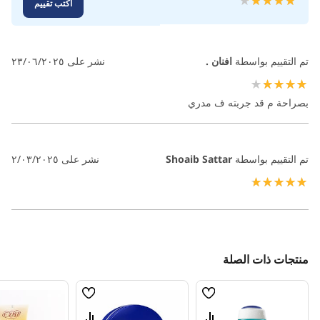
اكتب تقييم
100
90
% of
تم التقييم بواسطة
افنان .
نشر على
٢٣/٠٦/٢٠٢٥
80%
بصراحة م قد جربته ف مدري
تم التقييم بواسطة
Shoaib Sattar
نشر على
٢/٠٣/٢٠٢٥
100%
منتجات ذات الصلة
قائمة
قائمة
الامنيات
الامنيات