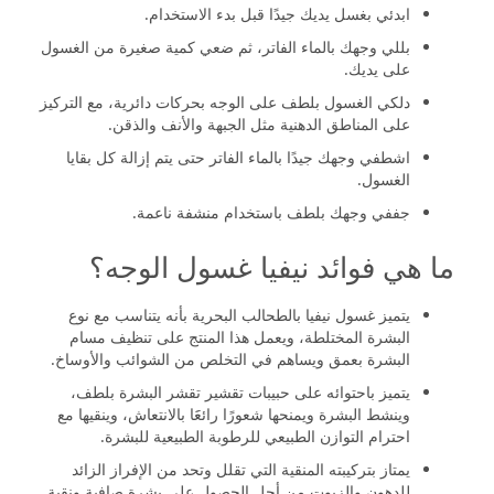
ابدئي بغسل يديك جيدًا قبل بدء الاستخدام.
بللي وجهك بالماء الفاتر، ثم ضعي كمية صغيرة من الغسول
على يديك.
دلكي الغسول بلطف على الوجه بحركات دائرية، مع التركيز
على المناطق الدهنية مثل الجبهة والأنف والذقن.
اشطفي وجهك جيدًا بالماء الفاتر حتى يتم إزالة كل بقايا
الغسول.
جففي وجهك بلطف باستخدام منشفة ناعمة.
ما هي فوائد نيفيا غسول الوجه؟
يتميز غسول نيفيا بالطحالب البحرية بأنه يتناسب مع نوع
البشرة المختلطة، ويعمل هذا المنتج على تنظيف مسام
البشرة بعمق ويساهم في التخلص من الشوائب والأوساخ.
يتميز باحتوائه على حبيبات تقشير تقشر البشرة بلطف،
وينشط البشرة ويمنحها شعورًا رائعََا بالانتعاش، وينقيها مع
احترام التوازن الطبيعي للرطوبة الطبيعية للبشرة.
يمتاز بتركيبته المنقية التي تقلل وتحد من الإفراز الزائد
للدهون والزيوت من أجل الحصول على بشرة صافية ونقية