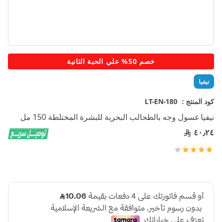
تخطي
خصم 50% علي الحبة الثانية
إلى
بداية
نيفيا
معرض
الصور
كود المنتج :
LT-EN-180
نيفيا غسول وجه بالطحالب البحرية للبشرة المختلطة 150 مل
٤٠٫٢٤
تقييم:
100
90
% of