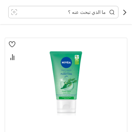
خطي
لى
لمحتوى
انتقل
إلى
النهاية
معرض
الصور