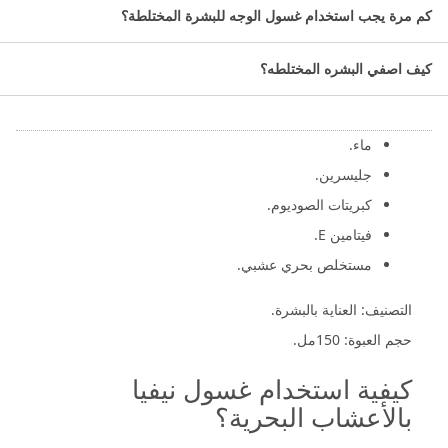
يتميز هذا الغسول بتركيبته المتوازنة التي تنظف البشرة بعمق دون
كم مرة يجب استخدام غسول الوجه للبشرة المختلطة؟
أن تسبب جفاف أو زيادة دهنية المناطق الزيتية.
معلومات عن نيفيا غسول للوجه:
كيف اصفي البشره المختلطه؟
المكونات:
ماء.
جليسرين.
كبريتات الصوديوم.
فيتامين E.
مستخلص بحري عشبي.
التصنيف: العناية بالبشرة.
حجم العبوة: 150مل.
كيفية استخدام غسول نيفيا
بالأعشاب البحرية؟