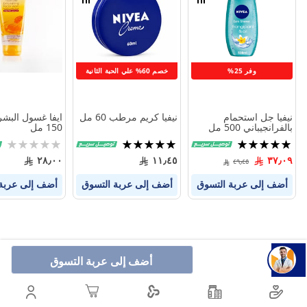
قارن
قارن
بين
بين
المنتجات
المنتجات
وفر 25%
خصم 60% علي الحبة الثانية
نيفيا جل استحمام
نيفيا كريم مرطب 60 مل
ايفا غسول البشر
بالفرانجيباني 500 مل
150 مل
تقييم:
تقييم:
Rating:
0%
100%
100%
٢٨٫٠٠
١١٫٤٥
٣٧٫٠٩
٤٩٫٤٥
أضف إلى عربة التسوق
أضف إلى عربة التسوق
أضف إلى عربة
أضف إلى عربة التسوق