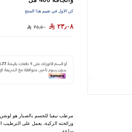
كن الاول في تقييم هذا المنتج
٢٣٫٠٨
٣٥٫٥٠
مرطب نيفيا للجسم بالصبار هو لوشن 
ساعة.