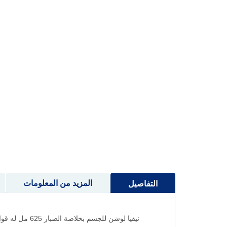
إلى
بداية
معرض
الصور
المزيد من المعلومات
التفاصيل
نيفيا لوشن للجسم بخلاصة الصبار 625 مل له قوام كريمي لطيف غني بخلاصة الصبار مرطب سريع الامتصاص مفعول يدوم حتى 48 ساعة تركيبة غير دهنية.