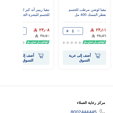
نيفيا لوشن مرطب للجسم
نيفيا ريبير آند كير لوشن
بعطر المسك 400 مل
للجسم للبشرة الجافة جدًا
400 مل
٢٣٫٠٨
٢٣٫١١
٣٥٫٥٠
٣٥٫٥٦
Rating:
Rating:
0%
0%
أضف إلى عربة
أضف إلى عربة
التسوق
التسوق
مركز رعاية العملاء
8002444445
icon-