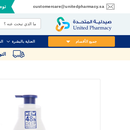
customercare@unitedpharmacy.sa
توصي
تخطي
إلى
المحتوى
جميع الأقسام
العناية بالبشرة
ال
الت
انتقل
إلى
النهاية
معرض
الصور