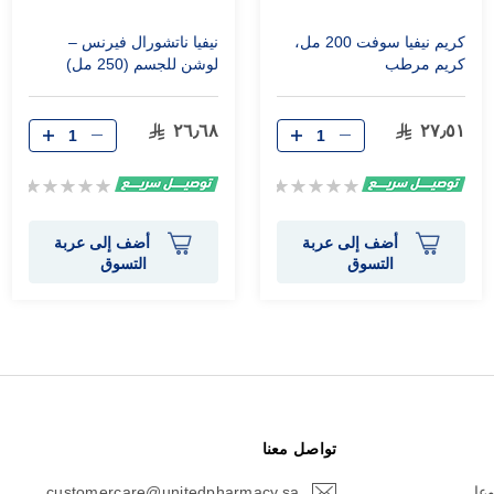
كريم نيفيا سوفت 200 مل،
نيفيا ناتشورال فيرنس –
كريم مرطب
لوشن للجسم (250 مل)
٢٦٫٦٨
٢٧٫٥١
Rating:
Rating:
0%
0%
أضف إلى عربة
أضف إلى عربة
التسوق
التسوق
تواصل معنا
وعا
customercare@unitedpharmacy.sa
icon-