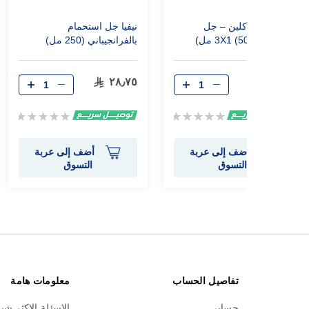
نيفيا آكتيف كلين – جل
نيفيا جل استحمام
استحمام 3X1 (500 مل)
بالفرانجيباني (250 مل)
٢٨٫٧٥
٣٧٫٠٩
٤٩٫٤٥
Rating:
Rating:
0%
0%
أضف إلى عربة
أضف إلى عربة
التسوق
التسوق
تفاصيل الحساب
معلومات هامة
حسابي
الاسئلة الاكثر شي