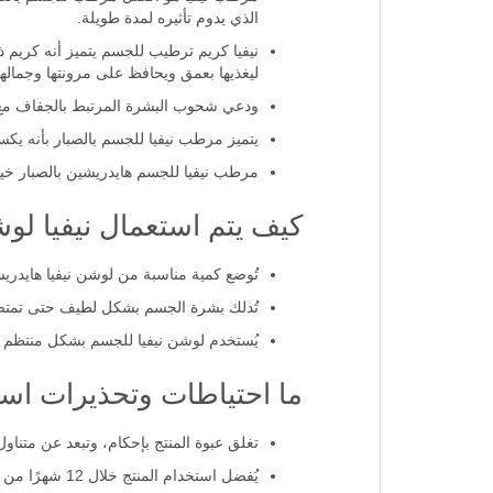
الذي يدوم تأثيره لمدة طويلة.
نيفيا كريم ترطيب للجسم يتميز أنه كريم 
ليغذيها بعمق ويحافظ على مرونتها وجمالها
ودعي شحوب البشرة المرتبط بالجفاف مع 
يتميز مرطب نيفيا للجسم بالصبار بأنه يكس
مرطب نيفيا للجسم هايدريشين بالصبار خيار 
كيف يتم استعمال نيفيا لوش
تُوضع كمية مناسبة من لوشن نيفيا هايدري
تُدلك بشرة الجسم بشكل لطيف حتى تمت
يُستخدم لوشن نيفيا للجسم بشكل منتظم كل
ما احتياطات وتحذيرات است
تغلق عبوة المنتج بإحكام، وتبعد عن متناول
يُفضل استخدام المنتج خلال 12 شهرًا من فتح عبوته.