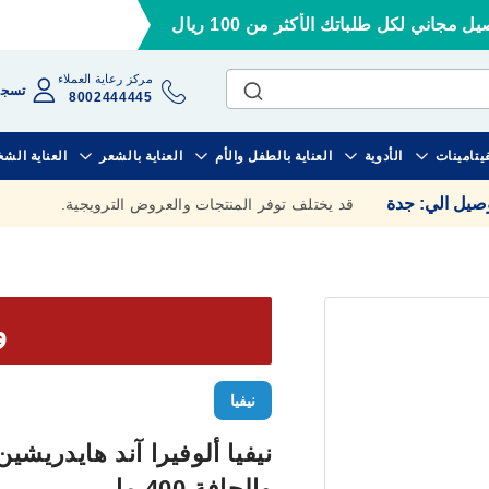
ل مجاني لكل طلباتك الأكثر من 100 ريال
مركز رعاية العملاء
تسجي
8002444445
فيتامينات
الأدوية
العناية بالطفل والأم
العناية بالشعر
العناية الش
وصيل الي
:
جدة
قد يختلف توفر المنتجات والعروض الترويجية.
وف
نيفيا
نيفيا ألوفيرا آند هايدريش
والجافة 400 مل