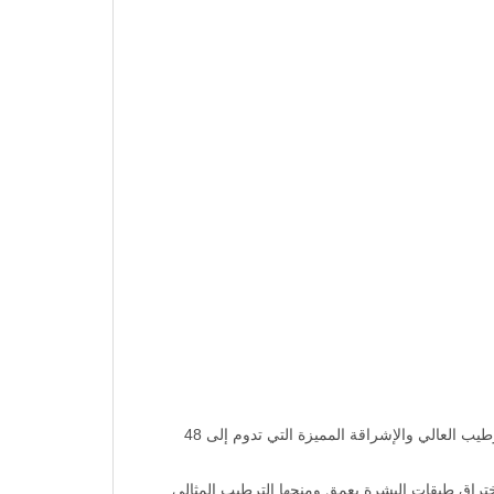
مرطب نيفيا للجسم بالصبار لوشن غني بخلاصة الصبار المنعشة والمغذية وذات الرائحة اللطيفة، يعطي بشرتك الجافة الترطيب العالي والإشراقة المميزة التي تدوم إلى 48
تراق طبقات البشرة بعمق ومنحها الترطيب المثالي