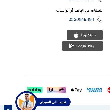
phone
للطلبات من الهاتف أو الواتساب
0530949494
icon-
phone
تحدث الي الصيدلي