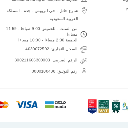
email
م
شارع حائل - حي الرويس - جدة - المملكة
العربية السعودية
من السبت - للخميس 9:00 صباحا - 11:59
مساءا
الجمعة 2:00 مساءا - 10:00 مساءا
السجل التجاري: 4030072592
الرقم الضريبي: 300211666300003
رقم التوثيق: 0000100438