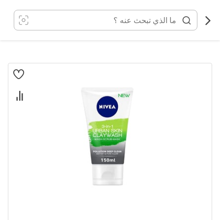
خطي
لى
لمحتوى
انتقل
إلى
النهاية
معرض
الصور