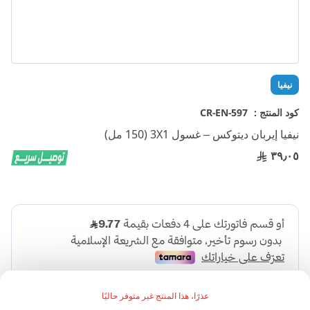
تخطي
نيفيا
إلى
بداية
كود المنتج :
CR-EN-597
معرض
نيفيا إيربان ديتوكس – غسول 3X1 (150 مل)
الصور
٣٩٫٠٥
عذرًا، هذا المنتج غير متوفر حاليًا