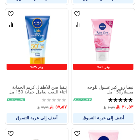
قائمة
قائمة
الامنيات
الامنيا
قارن
قارن
بين
بين
المنتجات
المنتج
وفر 25%
وفر 25%
نيفيا روز كير غسول للوجه
نيفيا صن للأطفال كريم الحماية
ميسلار150 مل
أثناء اللعب بعامل حماية 150 مل
تقييم:
Rating:
0%
100%
٥٧٫٥٧
٣٠٫٥٣
٧٦٫٧٦
٤٠٫٧١
أضف إلى عربة التسوق
أضف إلى عربة التسوق
قائمة
قائمة