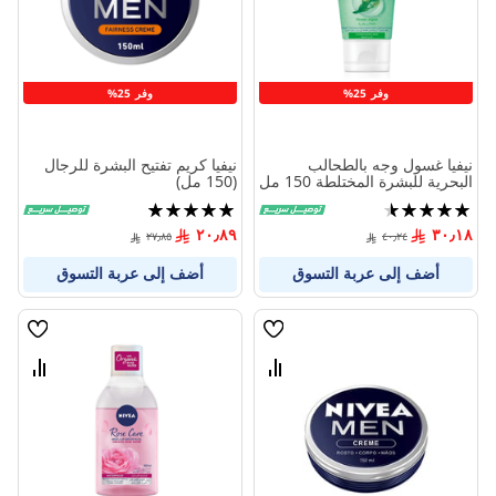
وفر 25%
وفر 25%
نيفيا غسول وجه بالطحالب
نيفيا كريم تفتيح البشرة للرجال
البحرية للبشرة المختلطة 150 مل
(150 مل)
تقييم:
تقييم:
100%
90%
٢٠٫٨٩
٣٠٫١٨
٢٧٫٨٥
٤٠٫٢٤
أضف إلى عربة التسوق
أضف إلى عربة التسوق
قائمة
قائمة
الامنيات
الامنيا
قارن
قارن
بين
بين
المنتجات
المنتج