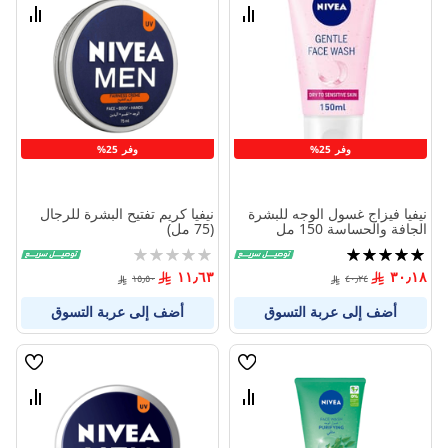
الامنيات
الامنيا
قارن
قارن
بين
بين
المنتجات
المنتج
وفر 25%
وفر 25%
نيفيا فيزاج غسول الوجه للبشرة
نيفيا كريم تفتيح البشرة للرجال
الجافة والحساسة 150 مل
(75 مل)
تقييم:
Rating:
0%
100%
١١٫٦٣
٣٠٫١٨
١٥٫٥٠
٤٠٫٢٤
أضف إلى عربة التسوق
أضف إلى عربة التسوق
قائمة
قائمة
الامنيات
الامنيا
قارن
قارن
بين
بين
المنتجات
المنتج