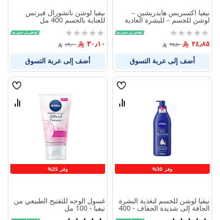
نيفيا اكسبريس هايدريشين –
نيفيا لوشن ناتشورال فيرنس
لوشن للجسم – للبشرة العادية
للعناية بالجسم 400 مل
والجافة (400 مل)
Rating:
Rating:
0%
0%
٣٠٫١٠
٢٤٫٨٥
٤٣٫٠٠
٣٥٫٥٠
أضف إلى عربة التسوق
أضف إلى عربة التسوق
قائمة
قائمة
الامنيات
الامنيا
قارن
قارن
بين
بين
المنتجات
المنتج
وفر 30%
وفر 25%
نيفيا لوشن للجسم لتغذية البشرة
غسول الوجه للتفتيح الطبيعي من
الجافة إلى شديدة الجفاف - 400
نيفيا - 100 مل
مل
تقييم:
تقييم: