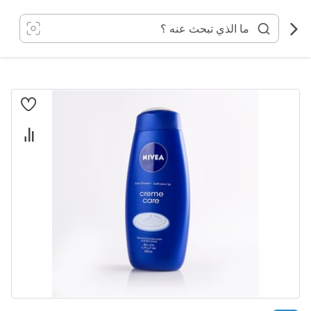
خطي
لى
لمحتوى
انتقل
إلى
النهاية
معرض
الصور