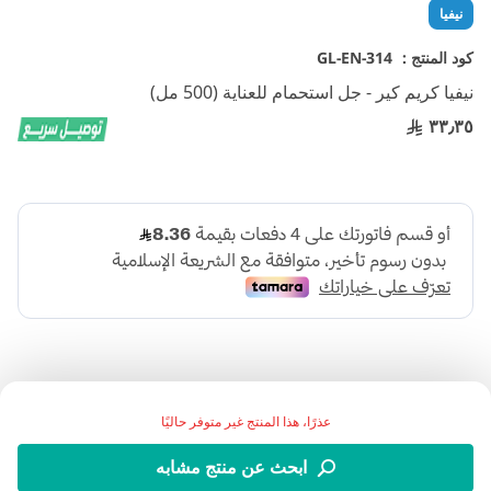
تخطي
نيفيا
إلى
بداية
كود المنتج :
GL-EN-314
معرض
نيفيا كريم كير - جل استحمام للعناية (500 مل)
الصور
٣٣٫٣٥
عذرًا، هذا المنتج غير متوفر حاليًا
.غسول جسم نيفيا الغني بمكونات كريم نيفيا الأصلي الشهير، التي
ابحث عن منتج مشابه
تعتني بجمال البشرة وترطيبها، وتضفي عليها النعومة الساحرة