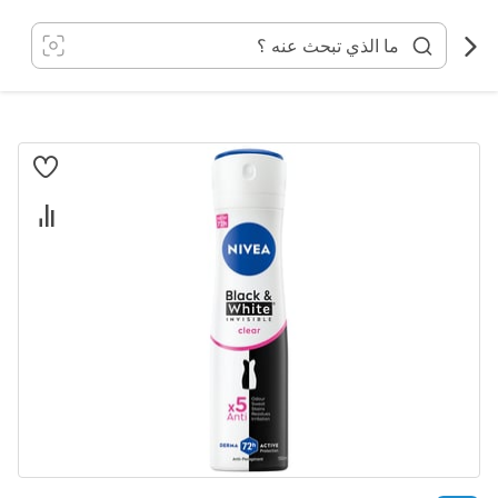
خطي
لى
لمحتوى
انتقل
إلى
النهاية
معرض
الصور