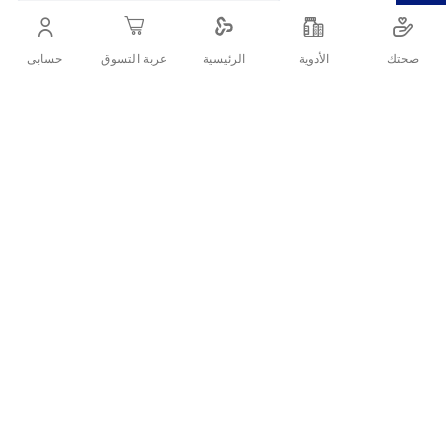
والسوداء دون أي آثار، كما يمنع تشكل الرطوبة والرائحة الكريهة
لمدة تصل إلى 48 ساعة.
صحتك
الأدوية
حسابى
الرئيسية
عربة التسوق
أنشرها :
التفاصيل
نيفيا
مزيل عرق
انفيسيبل للنساء هو بخاخ مبتكر يوفر لك الحماية
والانتعاش بتركيبته التي تحافظ على لون الملابس البيضاء والسوداء دون
أي آثار، كما يمنع تشكل الرطوبة والرائحة الكريهة لمدة تصل إلى 48
ساعة.
وصف نيفيا انفيسيبل بلاك اند وايت –
بخاخ مزيل عرق للنساء (150 مل):
مزيل ومضاد للتعرق