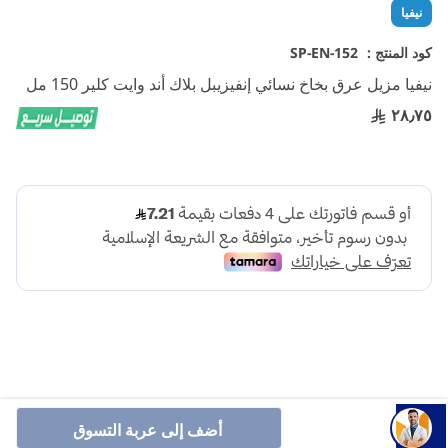
تخطي
نيفيا
إلى
بداية
كود المنتج :
SP-EN-152
معرض
نيفيا مزيل عرق بخاخ نسائي إنفيزيبل بلاك أند وايت كلير 150 مل
الصور
٢٨٫٧٥
نيفيا مزيل عرق انفيسيبل للنساء هو بخاخ مبتكر يوفر لك الحماية
أضف إلى عربة التسوق
والانتعاش بتركيبته التي تحافظ على لون الملابس البيضاء