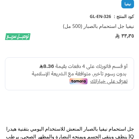
تخطي
نيفيا
إلى
بداية
كود المنتج :
GL-EN-326
معرض
نيفيا جل استحمام بالصبار (500 مل)
الصور
٣٣٫٣٥
جل استحمام نيفيا بالصبار المنعش للاستخدام اليومي بتقنية هيدرا
IQ ينظف وينقي الجسم ويمنحه النضارة والمظهر الصحي، يرطب