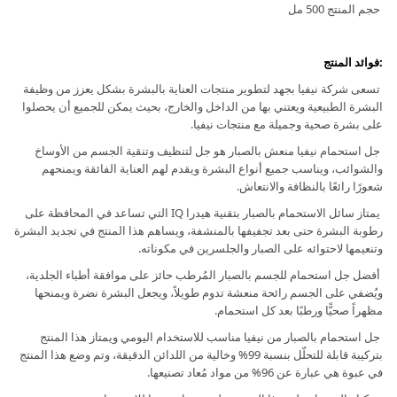
حجم المنتج 500 مل
:فوائد المنتج
تسعى شركة نيفيا بجهد لتطوير منتجات العناية بالبشرة بشكل يعزز من وظيفة
البشرة الطبيعية ويعتني بها من الداخل والخارج، بحيث يمكن للجميع أن يحصلوا
على بشرة صحية وجميلة مع منتجات نيفيا.
جل استحمام نيفيا منعش بالصبار هو جل لتنظيف وتنقية الجسم من الأوساخ
والشوائب، ويناسب جميع أنواع البشرة ويقدم لهم العناية الفائقة ويمنحهم
شعورًا رائعًا بالنظافة والانتعاش.
يمتاز سائل الاستحمام بالصبار بتقنية هيدرا IQ التي تساعد في المحافظة على
رطوبة البشرة حتى بعد تجفيفها بالمنشفة، ويساهم هذا المنتج في تجديد البشرة
وتنعيمها لاحتوائه على الصبار والجلسرين في مكوناته.
أفضل جل استحمام للجسم بالصبار المُرطب حائز على موافقة أطباء الجلدية،
ويُضفي على الجسم رائحة منعشة تدوم طويلاً، ويجعل البشرة نضرة ويمنحها
مظهراً صحيًّا ورطبًا بعد كل استحمام.
جل استحمام بالصبار من نيفيا مناسب للاستخدام اليومي ويمتاز هذا المنتج
بتركيبة قابلة للتحلّل بنسبة 99% وخالية من اللدائن الدقيقة، وتم وضع هذا المنتج
في عبوة هي عبارة عن 96% من مواد مُعاد تصنيعها.