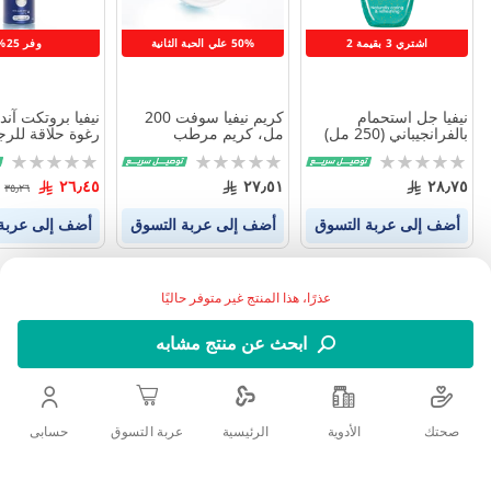
اشتري 3 بقيمة 2
50% علي الحبة الثانية
وفر 25%
نيفيا جل استحمام
كريم نيفيا سوفت 200
نيفيا بروتكت آند 
بالفرانجيباني (250 مل)
مل، كريم مرطب
مل)
Rating:
Rating:
Rating:
0%
0%
0%
٢٦٫٤٥
٢٧٫٥١
٢٨٫٧٥
٣٥٫٢٦
أضف إلى عربة التسوق
أضف إلى عربة التسوق
أضف إلى عربة
عذرًا، هذا المنتج غير متوفر حاليًا
ابحث عن منتج مشابه
صحتك
الأدوية
حسابى
الرئيسية
عربة التسوق