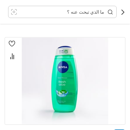
خطي
لى
لمحتوى
انتقل
إلى
النهاية
معرض
الصور