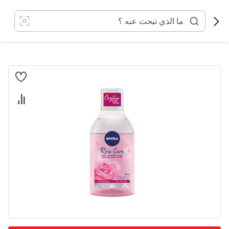
خطي
لى
لمحتوى
انتقل
إلى
النهاية
معرض
الصور