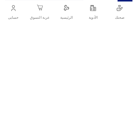
غسول نيفيا بماء الورد هو مزيل مكياج يزيل المكياج العادي
والمضاد للماء، ويرطب البشرة ويدوم مفعول ترطيبه حتى 24
صحتك
الأدوية
حسابى
الرئيسية
عربة التسوق
ساعة، ولا يتسبب في حساسية البشرة أو تهيجها
أنشرها :
التفاصيل
:وصف المنتج
قوام سائل
ماء ميسيلار بماء الورد
للوجه والعينين والشفاه
مناسب لجميع أنواع البشرة
يزيل المكياج