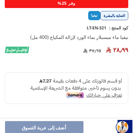
تخطي
وفر 25%
إلى
بداية
نيفيا
العناية بالبشرة
معرض
الصور
كود المنتج :
LT-EN-321
نيفيا ماء ميسيلار بماء الورد لإزالة المكياج (400 مل)
٢٨٫٩٩
٣٨٫٦٥
أضف إلى عربة التسوق