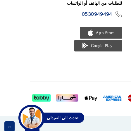
للطلبات من الهاتف أو الواتساب
0530949494
icon-
phone
تحدث الي الصيدلي