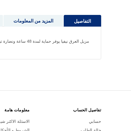
إلى
بداية
معرض
المزيد من المعلومات
التفاصيل
الصور
مزيل العرق نيفيا يوفر حماية لمدة 48 ساعة ونضارة تبريد. تمنحك تركيبته الخاصة ثقة حقيقية بالحماية مع شعور منعش وجاف طوال اليوم
تفاصيل الحساب
معلومات هامة
حسابي
الاسئلة الاكثر شي
حالة الطلب
الشروط و الأحكا