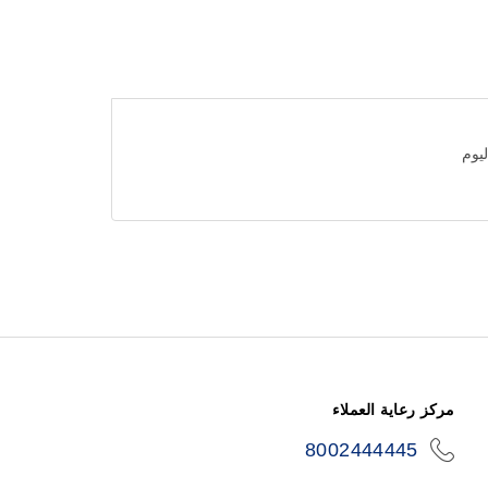
مركز رعاية العملاء
8002444445
icon-
phone