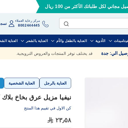
ل مجاني لكل طلباتك الأكثر من 100 ريال
مركز رعاية العملاء
تسجي
8002444445
فيتامينات
الأدوية
العناية بالطفل والأم
العناية بالشعر
العناية الش
وصيل الي
:
جدة
قد يختلف توفر المنتجات والعروض الترويجية.
العناية بالرجل
العناية الشخصية
نيفيا مزيل عرق بخاخ بلاك كارب
كن الاول في تقييم هذا المنتج
٢٣٫٥٨