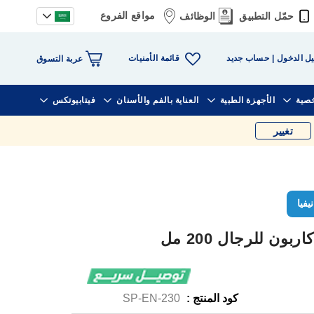
مواقع الفروع
حمّل التطبيق
الوظائف
قائمة الأمنيات
ل الدخول
حساب جديد
عربة التسوق
خصية
الأجهزة الطبية
العناية بالفم والأسنان
فيتابيوتكس
تغيير
نيفيا
ون للرجال 200 مل
كود المنتج :
SP-EN-230