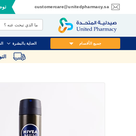
customercare@unitedpharmacy.sa
توصي
تخطي
إلى
المحتوى
جميع الأقسام
العناية بالبشرة
ال
الت
انتقل
إلى
النهاية
معرض
الصور