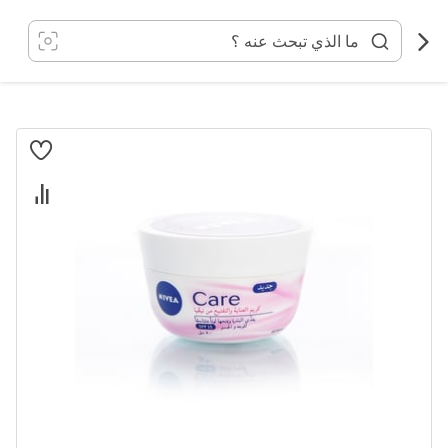
خطي
لى
لمحتوى
انتقل
إلى
النهاية
معرض
الصور