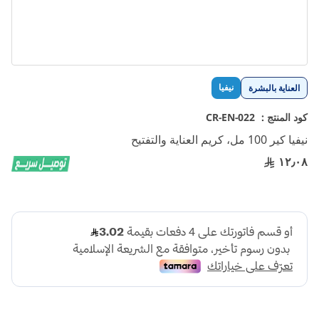
تخطي
نيفيا
العناية بالبشرة
إلى
بداية
كود المنتج :
CR-EN-022
معرض
نيفيا كير 100 مل، كريم العناية والتفتيح
الصور
١٢٫٠٨