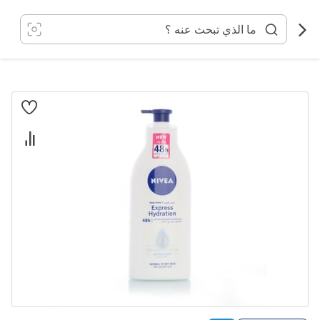
خطي
لى
لمحتوى
انتقل
إلى
النهاية
معرض
الصور