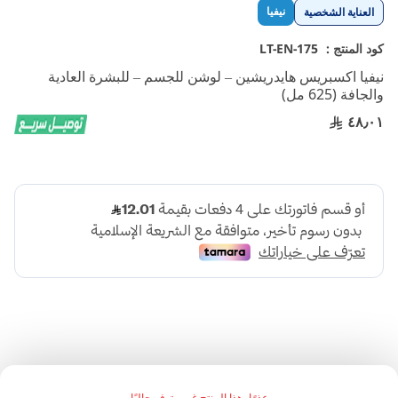
تخطي
نيفيا
العناية الشخصية
إلى
بداية
كود المنتج :
LT-EN-175
معرض
نيفيا اكسبريس هايدريشين – لوشن للجسم – للبشرة العادية
الصور
والجافة (625 مل)
٤٨٫٠١
:مميزات المنتج
عذرًا، هذا المنتج غير متوفر حاليًا