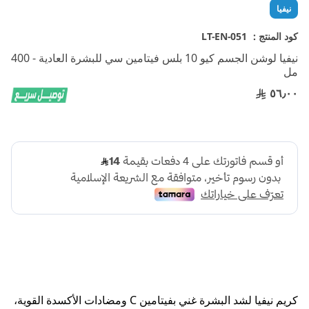
تخطي
نيفيا
إلى
بداية
كود المنتج :
LT-EN-051
معرض
نيفيا لوشن الجسم كيو 10 بلس فيتامين سي للبشرة العادية - 400
الصور
مل
٥٦٫٠٠
كريم نيفيا لشد البشرة غني بفيتامين C ومضادات الأكسدة القوية،