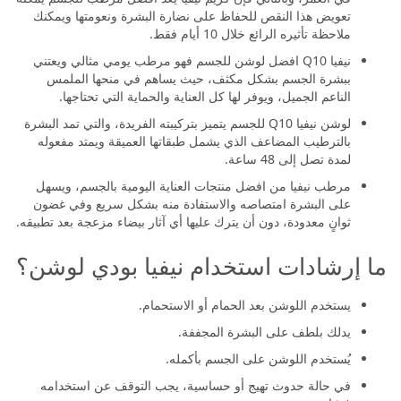
تعويض هذا النقص للحفاظ على نضارة البشرة ونعومتها ويمكنك
ملاحظة تأثيره الرائع خلال 10 أيام فقط.
نيفيا Q10 افضل لوشن للجسم فهو مرطب يومي مثالي ويعتني
ببشرة الجسم بشكل مكثف، حيث يساهم في منحها الملمس
الناعم الجميل، ويوفر لها كل العناية والحماية التي تحتاجها.
لوشن نيفيا Q10 للجسم يتميز بتركيبته الفريدة، والتي تمد البشرة
بالترطيب المضاعف الذي يشمل طبقاتها العميقة ويمتد مفعوله
لمدة تصل إلى 48 ساعة.
مرطب نيفيا من افضل منتجات العناية اليومية بالجسم، ويسهل
على البشرة امتصاصه والاستفادة منه بشكل سريع وفي غضون
ثوانٍ معدودة، دون أن يترك عليها أي آثار بيضاء مزعجة بعد تطبيقه.
ما إرشادات استخدام نيفيا بودي لوشن؟
يستخدم اللوشن بعد الحمام أو الاستحمام.
يدلك بلطف على البشرة المجففة.
يُستخدم اللوشن على الجسم بأكمله.
في حالة حدوث تهيج أو حساسية، يجب التوقف عن استخدامه