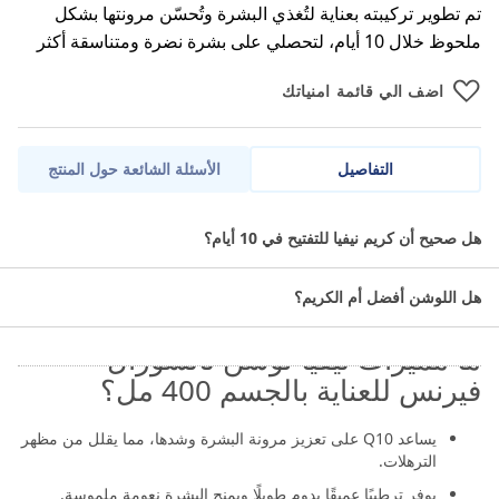
تم تطوير تركيبته بعناية لتُغذي البشرة وتُحسّن مرونتها بشكل
ملحوظ خلال 10 أيام، لتحصلي على بشرة نضرة ومتناسقة أكثر
اضف الي قائمة امنياتك
التفاصيل
الأسئلة الشائعة حول المنتج
نيفيا لوشن الجسم كيو 10 بلس فيتامين سي هو مرطب فعّال مصمم
هل صحيح أن كريم نيفيا للتفتيح في 10 أيام؟
لدعم تجديد البشرة وتحسين مرونتها. تركيبته الغنية بـ Q10 وفيتامين سي
تساعد على تنشيط طاقة البشرة الطبيعية، وتعزز إشراقتها لتحافظ على
هل اللوشن أفضل أم الكريم؟
مظهر صحي ومشدود وأكثر شبابًا.
ما مميزات نيفيا لوشن ناتشورال
فيرنس للعناية بالجسم 400 مل؟
يساعد Q10 على تعزيز مرونة البشرة وشدها، مما يقلل من مظهر
الترهلات.
يوفر ترطيبًا عميقًا يدوم طويلًا ويمنح البشرة نعومة ملموسة.