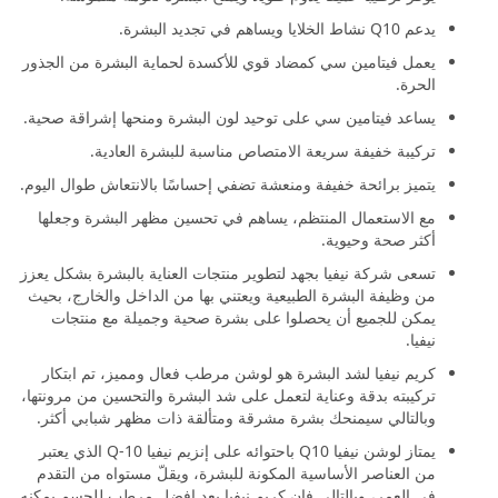
يدعم Q10 نشاط الخلايا ويساهم في تجديد البشرة.
يعمل فيتامين سي كمضاد قوي للأكسدة لحماية البشرة من الجذور
الحرة.
يساعد فيتامين سي على توحيد لون البشرة ومنحها إشراقة صحية.
تركيبة خفيفة سريعة الامتصاص مناسبة للبشرة العادية.
يتميز برائحة خفيفة ومنعشة تضفي إحساسًا بالانتعاش طوال اليوم.
مع الاستعمال المنتظم، يساهم في تحسين مظهر البشرة وجعلها
أكثر صحة وحيوية.
تسعى شركة نيفيا بجهد لتطوير منتجات العناية بالبشرة بشكل يعزز
من وظيفة البشرة الطبيعية ويعتني بها من الداخل والخارج، بحيث
يمكن للجميع أن يحصلوا على بشرة صحية وجميلة مع منتجات
نيفيا.
كريم نيفيا لشد البشرة هو لوشن مرطب فعال ومميز، تم ابتكار
تركيبته بدقة وعناية لتعمل على شد البشرة والتحسين من مرونتها،
وبالتالي سيمنحك بشرة مشرقة ومتألقة ذات مظهر شبابي أكثر.
يمتاز لوشن نيفيا Q10 باحتوائه على إنزيم نيفيا Q-10 الذي يعتبر
من العناصر الأساسية المكونة للبشرة، ويقلّ مستواه من التقدم
في العمر، وبالتالي فإن كريم نيفيا يعد افضل مرطب للجسم يمكنه