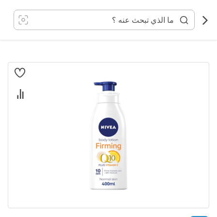
خطي
لى
لمحتوى
انتقل
إلى
النهاية
معرض
الصور