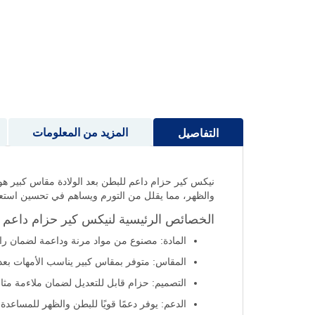
إلى
بداية
معرض
الصور
المزيد من المعلومات
التفاصيل
نيكس كير حزام داعم للبطن بعد الولادة مقاس كبير هو ا
والظهر، مما يقلل من التورم ويساهم في تحسين استعادة
الخصائص الرئيسية لنيكس كير حزام داعم لل
المادة: مصنوع من مواد مرنة وداعمة لضمان راح
المقاس: متوفر بمقاس كبير يناسب الأمهات بعد ا
التصميم: حزام قابل للتعديل لضمان ملاءمة مث
الدعم: يوفر دعمًا قويًا للبطن والظهر للمساعدة 