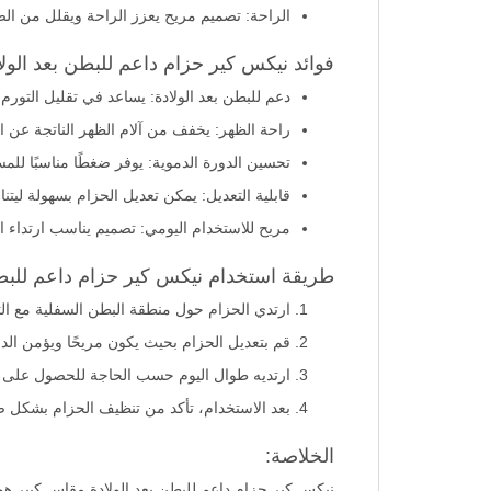
الراحة: تصميم مريح يعزز الراحة ويقلل من ا
فوائد نيكس كير حزام داعم للبطن بعد الول
دعم للبطن بعد الولادة: يساعد في تقليل التور
راحة الظهر: يخفف من آلام الظهر الناتجة عن ال
تحسين الدورة الدموية: يوفر ضغطًا مناسبًا لل
قابلية التعديل: يمكن تعديل الحزام بسهولة ليت
مريح للاستخدام اليومي: تصميم يناسب ارتداء ا
طريقة استخدام نيكس كير حزام داعم للبطن 
ارتدي الحزام حول منطقة البطن السفلية مع الت
قم بتعديل الحزام بحيث يكون مريحًا ويؤمن الد
ارتديه طوال اليوم حسب الحاجة للحصول على 
بعد الاستخدام، تأكد من تنظيف الحزام بشكل صح
الخلاصة:
نيكس كير حزام داعم للبطن بعد الولادة مقاس كبير هو ا