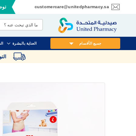
customercare@unitedpharmacy.sa
توصي
تخطي
إلى
المحتوى
جميع الأقسام
العناية بالبشرة
ال
الت
انتقل
إلى
النهاية
معرض
الصور