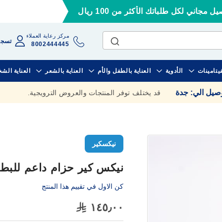
ل مجاني لكل طلباتك الأكثر من 100 ريال
مركز رعاية العملاء
تسجي
8002444445
فيتامينات
الأدوية
العناية بالطفل والأم
العناية بالشعر
العناية الش
وصيل الي
:
جدة
قد يختلف توفر المنتجات والعروض الترويجية.
نيكسكير
نيكس كير حزام داعم للبطن
كن الاول في تقييم هذا المنتج
١٤٥٫٠٠