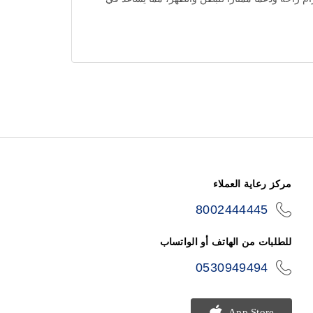
مركز رعاية العملاء
8002444445
icon-
phone
للطلبات من الهاتف أو الواتساب
0530949494
icon-
phone