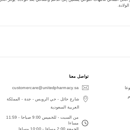
لولادة.
تواصل معنا
وعا
customercare@unitedpharmacy.sa
icon-
email
م
شارع حائل - حي الرويس - جدة - المملكة
العربية السعودية
من السبت - للخميس 9:00 صباحا - 11:59
مساءا
الجمعة 2:00 مساءا - 10:00 مساءا