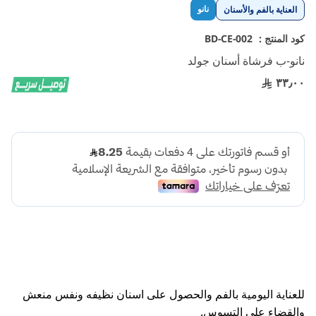
تخطي
نانو
العناية بالفم والأسنان
إلى
بداية
كود المنتج :
BD-CE-002
معرض
نانو-ب فرشاة أسنان جولد
الصور
٣٣٫٠٠
للعناية اليومية بالفم والحصول على اسنان نظيفه ونفس منعش
والقضاء على التسوس.