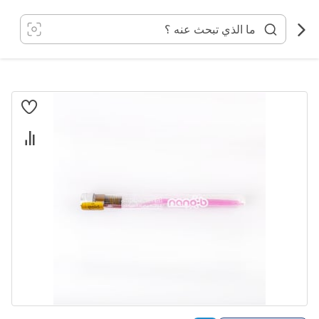
خطي
لى
لمحتوى
انتقل
إلى
النهاية
معرض
الصور