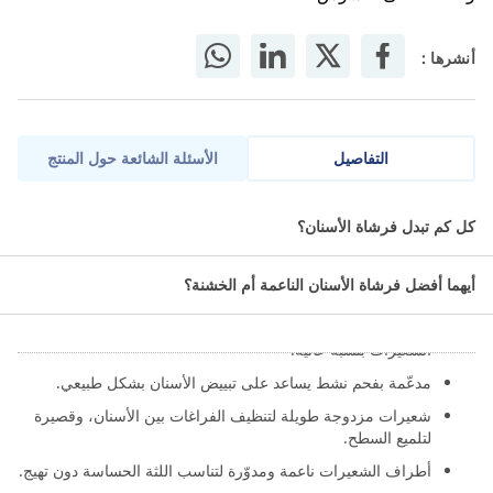
أنشرها :
التفاصيل
الأسئلة الشائعة حول المنتج
تصميم شعيرات مزدوجة يدمج عمليتي التنظيف والخيط بوقت واحد.
كل كم تبدل فرشاة الأسنان؟
ما مميزات نانو-ب فرشاة أسنان جولد؟
أيهما أفضل فرشاة الأسنان الناعمة أم الخشنة؟
تحتوي من ضمن مكوناتها على جزيئات ذهب تمنع نمو البكتيريا على
الشعيرات بنسبة عالية.
مدعّمة بفحم نشط يساعد على تبييض الأسنان بشكل طبيعي.
شعيرات مزدوجة طويلة لتنظيف الفراغات بين الأسنان، وقصيرة
لتلميع السطح.
أطراف الشعيرات ناعمة ومدوّرة لتناسب اللثة الحساسة دون تهيج.