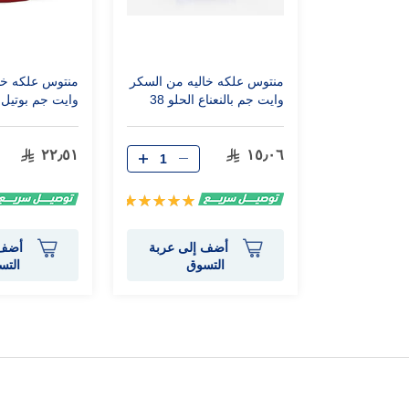
منتوس علكه خاليه من السكر
منتوس علكه خا
وايت جم بالنعناع الحلو 38
وايت جم بوتيل ب
قطعه
72 قطعه
٢٢٫٥١
١٥٫٠٦
تقييم:
100%
أضف إلى عربة
أضف 
التسوق
التس