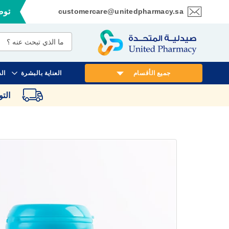
customercare@unitedpharmacy.sa
توصي
تخطي
إلى
المحتوى
جميع الأقسام
العناية بالبشرة
ال
الت
انتقل
إلى
النهاية
معرض
الصور