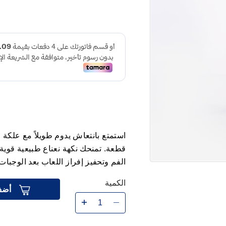
قطعة. تمنحك نكهة نعناع طبيعية قو
الفم وتحفيز إفراز اللعاب بعد الوجبات
الكمية
أضف