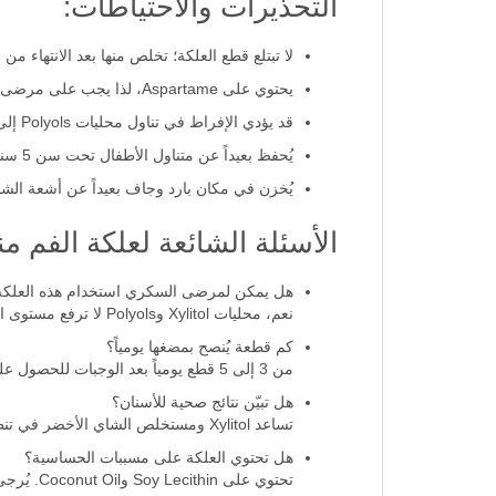
التحذيرات والاحتياطات:
لا تبتلع قطع العلكة؛ تخلص منها بعد الانتهاء من 
يحتوي على Aspartame، لذا يجب على مرضى الفينيلكيتونوريا مراعاة ذلك.
قد يؤدي الإفراط في تناول محليات Polyols إلى اضطرابات هضمية أو إسهال.
يُحفظ بعيداً عن متناول الأطفال تحت سن 5 سنوات لتجنب خطر الاختناق.
يُخزن في مكان بارد وجاف بعيداً عن أشعة الش
الأسئلة الشائعة لعلكة الفم م
هل يمكن لمرضى السكري استخدام هذه العلكة
نعم، محليات Xylitol وPolyols لا ترفع مستوى السكر بالدم بسرعة، لكن يُنصح بالاعتدال ومراجعة الطبيب إذا لزم الأمر.
كم قطعة يُنصح بمضغها يومياً؟
من 3 إلى 5 قطع يومياً بعد الوجبات للحصول على أفضل فوائد لصحة الفم دون تجاوز الجرعة الموصى بها.
هل تبيّن نتائج صحية للأسنان؟
تساعد Xylitol ومستخلص الشاي الأخضر في تنظيف المينا وتقليل البلاك، مما يساهم في الوقاية من التسوس عند استخدام العلكة بانتظام.
هل تحتوي العلكة على مسببات الحساسية؟
تحتوي على Soy Lecithin وCoconut Oil. يُرجى مراجعة مكونات العبوة إذا كانت لديك حساسية معروفة.