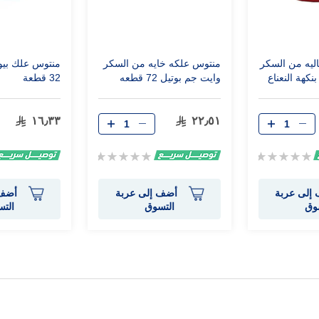
ليه من السكر
منتوس علكه خايه من السكر
منتوس علك بيو
نكهة النعناع
وايت جم بوتيل 72 قطعه
32 قطعة
١٦٫٣٣
٢٢٫٥١
Rating:
Rating:
0%
0%
إلى عربة
أضف إلى عربة
أضف 
وق
التسوق
الت