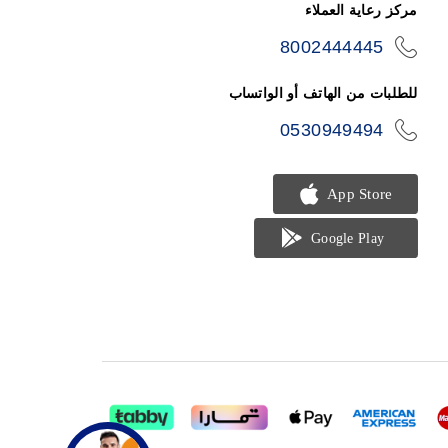
مركز رعاية العملاء
8002444445
icon-
phone
للطلبات من الهاتف أو الواتساب
0530949494
icon-
phone