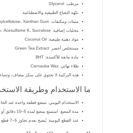
مرطب: Glycerol
نكهة النعناع الطبيعية والاصطناعية
مثبتات ومكثفات: Maltodextrin، Sodium Carboxymethylcellulose، Xanthan Gum
محليات إضافية: Aspartame، Acesulfame K، Sucralose (يحتوي على فينيل ألانين)
مواد دهنية طبيعية: Coconut Oil
مستخلص أخضر: Green Tea Extract
مادة مانعة للأكسدة: BHT
طلاء نهائي: Carnauba Wax
هذه التركيبة لا تحتوي على سكر مضاف، وتساعد Xylitol في تقليل خطر تسوس الأسنان بفضل تحفيز إنتاج اللعاب وتنظيف المينا طب
ما الاستخدام وطريقة الاستخ
الاستخدام اليومي: تمضغ قطعة واحدة عند الحاج
مدة المضغ: استمتع بمضغ لمدة 5–10 دقائق أو حتى تضعف نكهة النعناع.
عدد القطع اليومية: يُنصح بعدم تجاوز 5–7 قطع يومياً لتجنب أي تأثير ملين محتمل بسبب محليات Polyol