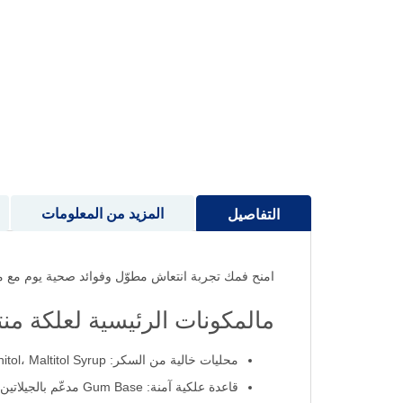
إلى
بداية
معرض
الصور
المزيد من المعلومات
التفاصيل
امنح فمك تجربة انتعاش مطوّل وفوائد صحية يوم مع منتوس علكة خالية
مالمكونات الرئيسية لعلكة م
محليات خالية من السكر: Xylitol، Sorbitol، Mannitol، Maltitol Syrup
قاعدة علكية آمنة: Gum Base مدعّم بالجيلاتين والنشا