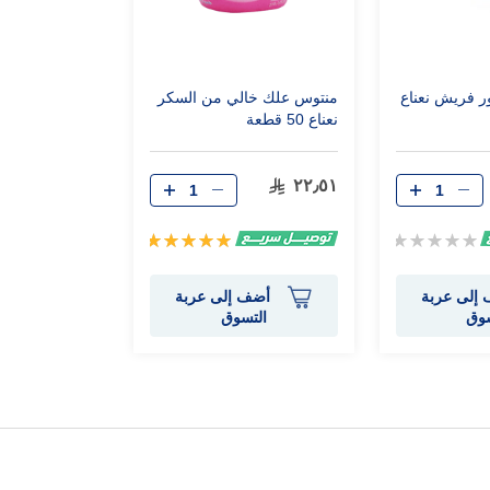
ر فريش نعناع
منتوس علك خالي من السكر
نعناع 50 قطعة
٢٢٫٥١
Rating:
تقييم:
100%
0%
إلى عربة
أضف إلى عربة
سوق
التسوق