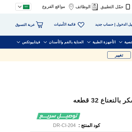
مواقع الفروع
حمّل التطبيق
الوظائف
قائمة الأمنيات
ل الدخول
حساب جديد
عربة التسوق
خصية
الأجهزة الطبية
العناية بالفم والأسنان
فيتابيوتكس
تغيير
نعناع 32 قطعه
كود المنتج :
DR-CI-204