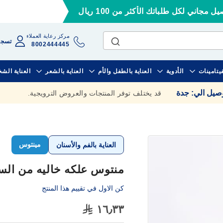
ل مجاني لكل طلباتك الأكثر من 100 ريال
مركز رعاية العملاء
تسجي
8002444445
فيتامينات
الأدوية
العناية بالطفل والأم
العناية بالشعر
العناية الش
وصيل الي
:
جدة
قد يختلف توفر المنتجات والعروض الترويجية.
مينتوس
العناية بالفم والأسنان
منتوس علكه خاليه من السكر بال
كن الاول في تقييم هذا المنتج
١٦٫٣٣