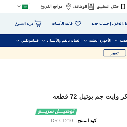
مواقع الفروع
حمّل التطبيق
الوظائف
قائمة الأمنيات
ل الدخول
حساب جديد
عربة التسوق
خصية
الأجهزة الطبية
العناية بالفم والأسنان
فيتابيوتكس
تغيير
يت جم بوتيل 72 قطعه
كود المنتج :
DR-CI-210