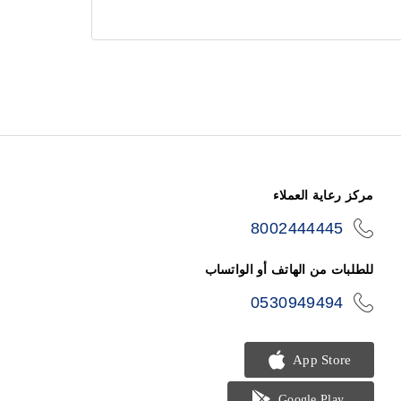
مركز رعاية العملاء
8002444445
icon-
phone
للطلبات من الهاتف أو الواتساب
0530949494
icon-
phone