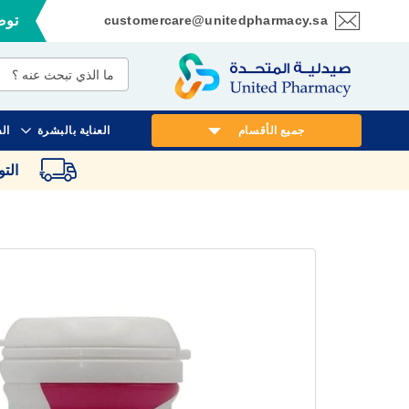
customercare@unitedpharmacy.sa
توصي
تخطي
إلى
المحتوى
جميع الأقسام
العناية بالبشرة
ال
الت
انتقل
إلى
النهاية
معرض
الصور