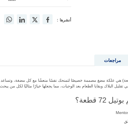
أنشرها :
مراجعات
 علكة خالية من السكر وايت جم بوتيل (72 قطعة) هي علكة مضغ مصممة خصيصًا لتمنحك نفسًا منعشًا مع كل 
تقليل البلاك وبقايا الطعام بعد الوجبات، مما يجعلها خيارًا مثاليًا لكل من يبح
7 قطعة؟