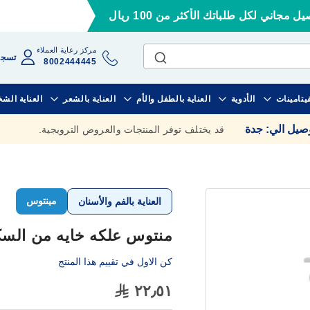
ل مجاني لكل طلباتك الأكثر من 100 ريال
مركز رعاية العملاء
تسجي
8002444445
فيتامينات
الأدوية
العناية بالطفل والأم
العناية بالشعر
العناية الش
وصيل الي
:
جدة
قد يختلف توفر المنتجات والعروض الترويجية.
مينتوس
العناية بالفم والأسنان
منتوس علكه خايه من السكر وا
كن الاول في تقييم هذا المنتج
٢٢٫٥١