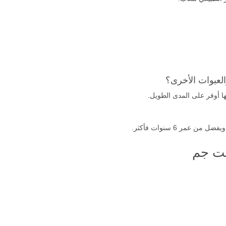
مر 6 سنوات فأكثر.
يت جم