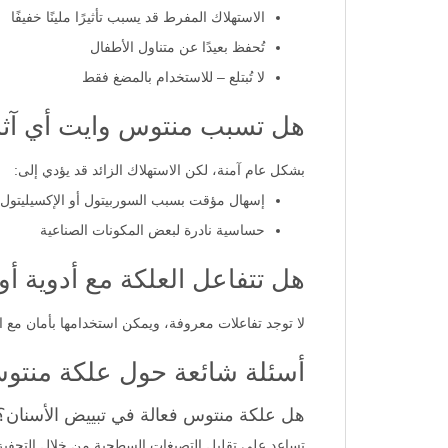
الاستهلاك المفرط قد يسبب تأثيرًا ملينًا خفيفًا
تُحفظ بعيدًا عن متناول الأطفال
لا تُبتلع – للاستخدام بالمضغ فقط
هل تسبب منتوس وايت أي آثار
بشكل عام آمنة، لكن الاستهلاك الزائد قد يؤدي إلى:
إسهال مؤقت بسبب السوربيتول أو الإكسيليتول
حساسية نادرة لبعض المكونات الصناعية
هل تتفاعل العلكة مع أدوية أ
لا توجد تفاعلات معروفة، ويمكن استخدامها بأمان مع ال
أسئلة شائعة حول علكة منتوس واي
هل علكة منتوس فعالة في تبييض الأسنان؟
تساعد على تقليل التصبغات السطحية من خلال التحفيز 