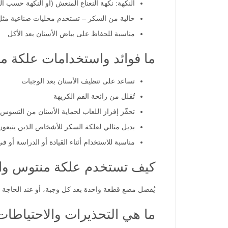
النكهة: نكهة النعناع المنعش (أو النكهة حسب ا
خالية من السكر – تستخدم محليات صناعية مثل 
مناسبة للحفاظ على بياض الأسنان بعد الأكل
ما فوائد واستخدامات علكة م
تساعد على تنظيف الأسنان بعد الوجبات
تُقلل من رائحة الفم الكريهة
تحفّز إفراز اللعاب لحماية الأسنان من التسوس
بديل مثالي لعلكة السكر للأشخاص الذين يتبعون 
مناسبة للاستخدام أثناء القيادة أو الدراسة أو ف
كيف تستخدم علكة منتوس وا
يُفضل مضغ قطعة واحدة بعد كل وجبة، أو عند الحاجة للانتعاش. لا يُنصح بتجاوز 6-8 قطع يومي
ما هي التحذيرات والاحتياطات