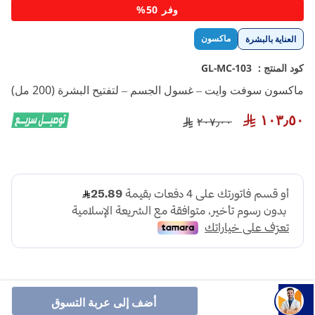
تخطي
وفر 50%
إلى
بداية
ماكسون
العناية بالبشرة
معرض
الصور
كود المنتج :
GL-MC-103
ماكسون سوفت وايت – غسول الجسم – لتفتيح البشرة (200 مل)
١٠٣٫٥٠
٢٠٧٫٠٠
أضف إلى عربة التسوق