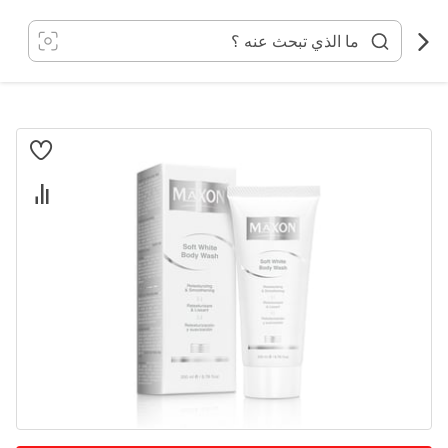
خطي
لى
لمحتوى
انتقل
إلى
النهاية
معرض
الصور