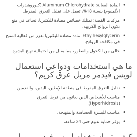
المادة الفعالة: Aluminum Chlorohydrate (كلوروهيدرات
الألمنيوم) بنسبة 18%، تعمل على تقليل التعرق المفرط.
مركبات الفضة: تمتلك خصائص مضادة للبكتيريا، تساعد في منع
تكون الروائح الكريهة.
Ethylhexylglycerin: مادة مضادة للبكتيريا تعزز من فعالية المنتج
في مكافحة الروائح.
خالي من الكحول والعطور، مما يقلل من احتمالية تهيج البشرة.
ما هي استخدامات ودواعي استعمال
لويس فيدمر مزيل عرق كريم؟
تقليل التعرق المفرط في منطقة الإبطين، اليدين، والقدمين.
مناسب للأشخاص الذين يعانون من فرط التعرق
(Hyperhidrosis).
مناسب للبشرة الحساسة والمتهيجة.
يوفر حماية تدوم حتى 24 ساعة.
كيف يتم استخدام لويس فيدمر مزيل