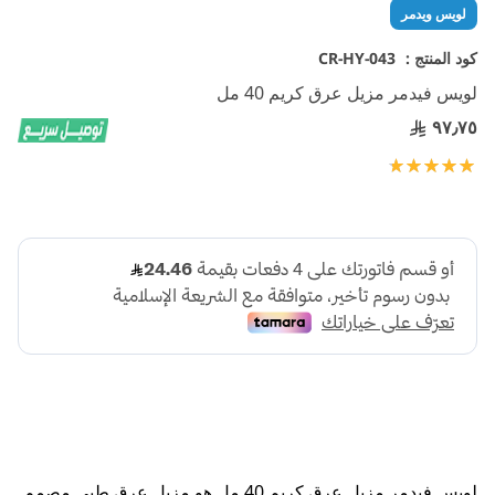
تخطي
لويس ويدمر
إلى
بداية
كود المنتج :
CR-HY-043
معرض
لويس فيدمر مزيل عرق كريم 40 مل
الصور
٩٧٫٧٥
تقييم:
100
100
% of
لويس فيدمر مزيل عرق كريم 40 مل هو مزيل عرق طبي مصمم