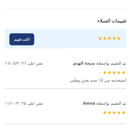
تقييمات العملاء
تقييم:
اكتب تقييم
100
100
% of
تم التقييم بواسطة
مديحة النهدي
نشر على
١٦/٠٥/٢٠٢٦
100%
استخدمه من ١٥ سنه يجنن وطبي
تم التقييم بواسطة
Amna
نشر على
١١/١٠/٢٠٢٥
100%