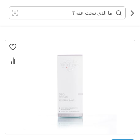
خطي
لى
لمحتوى
انتقل
إلى
النهاية
معرض
الصور