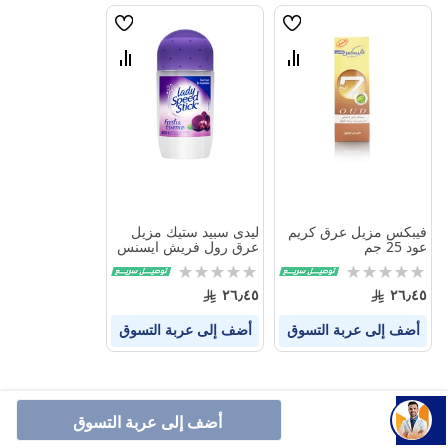
قائمة
قائمة
الامنيات
الامنيات
قارن
قارن
بين
بين
المنتجات
المنتجات
فيبكس مزيل عرق كريم
ليدى سبيد ستيك مزيل
عود 25 جم
عرق رول فريش ايسنس
50 مل
Rating:
Rating:
0%
0%
٢٦٫٤٥
٢٦٫٤٥
أضف إلى عربة التسوق
أضف إلى عربة التسوق
أضف إلى عربة التسوق