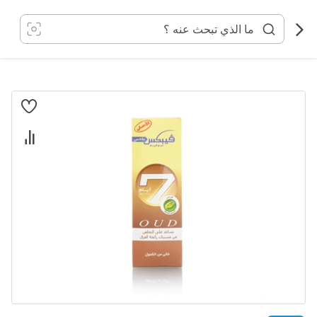
خطي
لى
لمحتوى
انتقل
إلى
النهاية
معرض
الصور