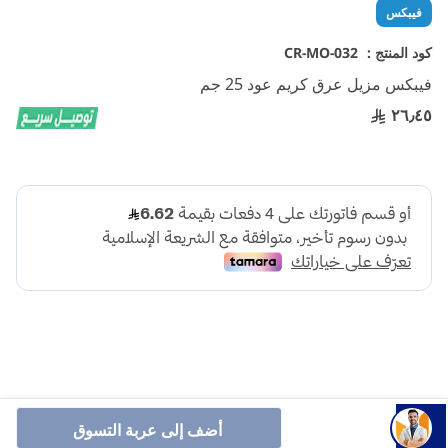
تخطي
فيبكس
إلى
بداية
كود المنتج :
CR-MO-032
معرض
فيبكس مزيل عرق كريم عود 25 جم
الصور
٢٦٫٤٥
فيبكس ماكس ديو سيم كريم مزيل للعرق برائحة العود 25 مل هو
أضف إلى عربة التسوق
مزيل عرق كريمي مصنوع من مواد طبيعية، خالي من الكحول