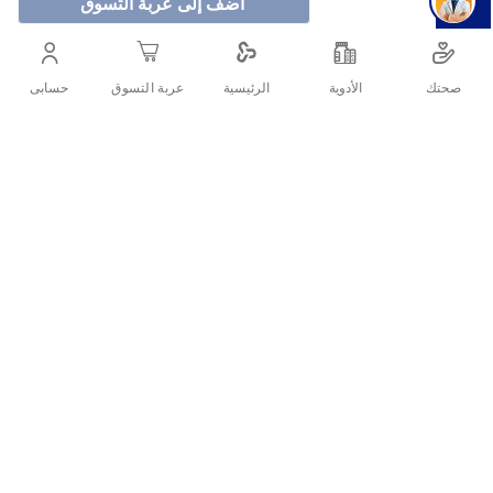
أضف إلى عربة التسوق
لايفبوي غسول اليدين انتعاش البرودة يعطي نظافة وانتعاش
صحتك
الأدوية
حسابى
الرئيسية
عربة التسوق
وحماية ضد الجراثيم.
أنشرها :
التفاصيل
لايفبوي غسول اليدين كول فريش 200 مل هو غسول يدين مضاد للبكتيريا
يوفر تنظيفًا فعالًا للأوساخ والجراثيم مع إحساس منعش وبارد بفضل
تركيبته التي تحتوي على بلورات المنثول العضوية من زيت أوراق النعناع
المغذي.
ما مميزات لايفبوي غسول اليدين كول