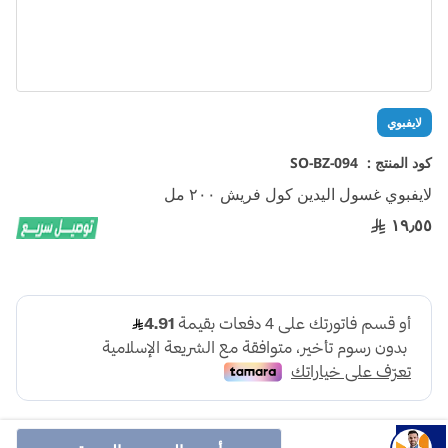
تخطي
لايفبوي
إلى
بداية
كود المنتج :
SO-BZ-094
معرض
لايفبوي غسول اليدين كول فريش ٢٠٠ مل
الصور
١٩٫٥٥