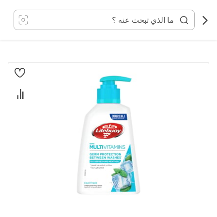
خطي
لى
لمحتوى
انتقل
إلى
النهاية
معرض
الصور