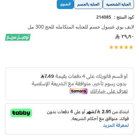
تخطي
لايفبوي
العناية الشخصية
العناية بالجسم
إلى
بداية
كود المنتج :
214085
معرض
لايف بوي غسول جسم للعنايه المتكامله للحج 300 مل
الصور
٢٩٫٩٠
تقييم:
100
100
% of