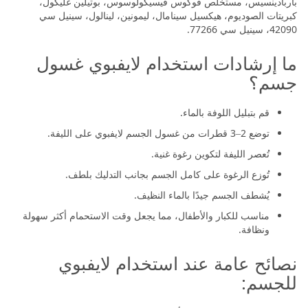
باربادينسيس، مستخلص فوكوس فيسيكولوسوس، بوتيلين غليكول،
كبريتات الصوديوم، هيكسيل سينامال، ليمونين، لينالول، سينيل سي
42090، سينيل سي 77266.
ما إرشادات استخدام لايفبوي غسول
جسم؟
قم بتبليل اللوفة بالماء.
توضع 2–3 قطرات من غسول الجسم لايفبوي على الليفة.
تُعصر الليفة لتكوين رغوة غنية.
تُوزع الرغوة على كامل الجسم بجانب التدليك بلطف.
يُشطف الجسم جيدًا بالماء النظيف.
مناسب للكبار والأطفال، مما يجعل وقت الاستحمام أكثر سهولة
ونظافة.
نصائح عامة عند استخدام لايفبوي
للجسم: