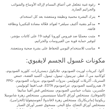
رغوة غنية تتغلغل في أعماق المسام لإزالة الأوساخ والشوائب
والجراثيم الضارة.
يترك البشرة محمية ونظيفة ومنتعشة بعد كل استخدام.
مدعّم بتقنية أكتيف سيلفر+ لفوائد فعّالة مضادة للبكتيريا ونظافة
فائقة.
مثبت معمليًا ضد فيروس كورونا كوفيد-19 على كائنات مؤشر،
لتوفير حماية قوية من الفيروسات والجراثيم.
مناسب للاستخدام اليومي للحفاظ على بشرة صحية ومنتعشة.
مكونات غسول الجسم لايفبوي:
أكوا، كبريتات لوريث الصوديوم، جلايكول ديستريارات، كلوريد الصوديوم،
كوكاميد مي أ، عطر، تيربينول، ثيمول، ثيمول، أكسيد الفضة، حمض
الستريك، أكريلات كوبوليمر، بنزوات الصوديوم، بنزوات الصوديوم، PPG-
9، هيدروكسيد الصوديوم، تتراصوديوم EDTA، فيب/فيفا كوبوليمر،
جلسرين، بنتيتات خماسي الصوديوم، مستخلص قش أفينا ساتيفا
(الشوفان)، مستخلص أوراق كاميليا سينينسيس, مستخلص زهرة شاموميلا
ريكوتيتا (ماتريكاريا)، مستخلص زهرة لافاندولا أنغوستيفوليا (الخزامى)،
مستخلص أوراق النعناع، ملح البحر، مسحوق عصير أوراق الصبار