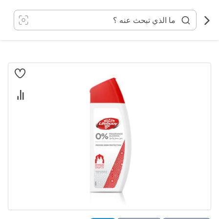
خطي
لى
لمحتوى
انتقل
إلى
النهاية
معرض
الصور