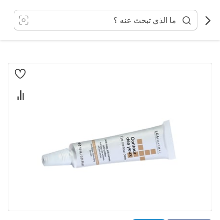
خطي
لى
لمحتوى
انتقل
إلى
النهاية
معرض
الصور