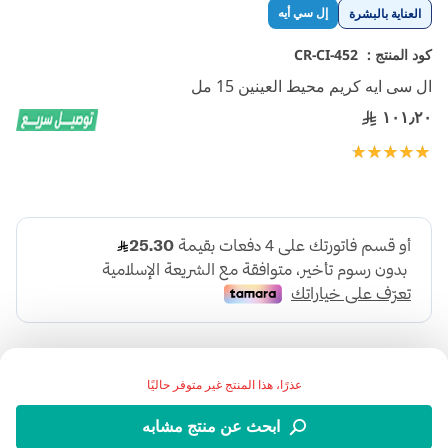
تخطي
إل سي أيه
العناية بالبشرة
إلى
بداية
كود المنتج :
CR-CI-452
معرض
ال سى ايه كريم محيط العينين 15 مل
الصور
١٠١٫٢٠
تقييم:
100
100
% of
عذرًا، هذا المنتج غير متوفر حاليًا
ابحث عن منتج مشابه
:وصف المنتج