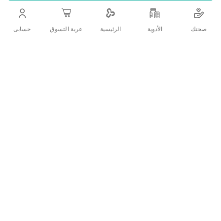
.جل العناية حول العين يعالج الهالات السوداء و مضاد للأنتفاخات
حول العين
صحتك
الأدوية
حسابى
الرئيسية
عربة التسوق
اضف الي قائمة امنياتك
التفاصيل
:فوائد المنتج
تفتيح الهالات السوداء.
يعالج الإنتفاخات حول العين.
ترطيب حول العين.
تنشيط الدورة الدموية بمحيط العين.
:تعليمات الاستخدام
يستخدم مرتين يومياً, صباحاً و مساءاً. يوضع حول العينين بعد التطهير .