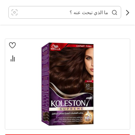
خطي
لى
لمحتوى
انتقل
إلى
النهاية
معرض
الصور