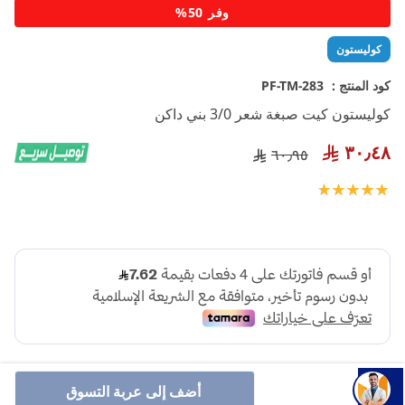
تخطي
وفر 50%
إلى
بداية
كوليستون
معرض
الصور
كود المنتج :
PF-TM-283
كوليستون كيت صبغة شعر 3/0 بني داكن
٣٠٫٤٨
٦٠٫٩٥
تقييم:
100
100
% of
أضف إلى عربة التسوق