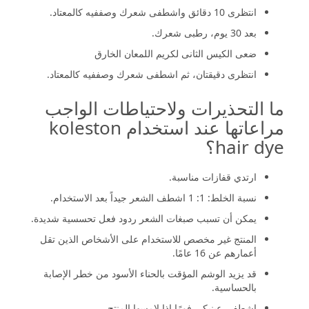
انتظرى 10 دقائق واشطفى شعرك وصففیه كالمعتاد.
بعد 30 یوم، رطبى شعرك.
ضعى الكیس الثانى لكریم اللمعان الخارق
انتظرى دقیقتان، ثم اشطفى شعرك وصففیه كالمعتاد.
ما التحذيرات ولاحتياطات الواجب
مراعاتها عند استخدام koleston
hair dye؟
ارتدي قفازات مناسبة.
نسبة الخلط: 1: 1 اشطف الشعر جيداً بعد الاستخدام.
يمكن أن تسبب صبغات الشعر ردود فعل تحسسية شديدة.
المنتج غير مخصص للاستخدام على الأشخاص الذين تقل
أعمارهم عن 16 عامًا.
قد يزيد الوشم المؤقت بالحناء الأسود من خطر الإصابة
بالحساسية.
اشطفي عينيكي فورًا إذا لامسها المنتج.