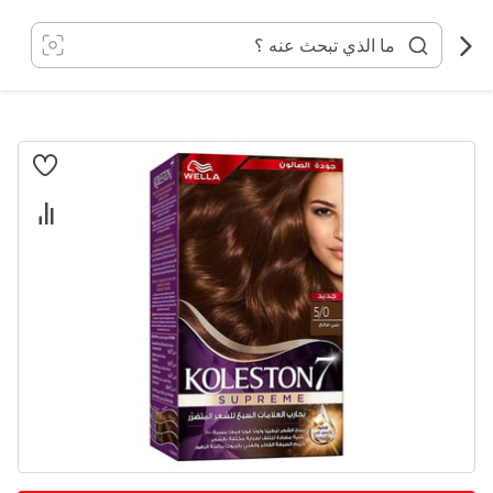
خطي
لى
لمحتوى
انتقل
إلى
النهاية
معرض
الصور