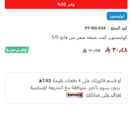
تخطي
وفر 50%
إلى
بداية
كوليستون
معرض
الصور
كود المنتج :
PF-NG-034
كوليستون كيت صبغة شعر بنى فاتح 5/0
٣٠٫٤٨
٦٠٫٩٥