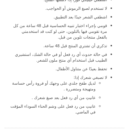
لا تستخدم لصبغ الرموش أو الحواجب.
اشطفي الشعر جيدًا بعد التطبيق.
قومي بإجراء اختبار تنبيه الحساسية قبل 48 ساعة من كل
مرة تقومي فيها بالتلوين، حتى لو كنت قد استخدمتي
بالفعل منتجات تلوين من قبل.
تذكري أن تشتري المنتج قبل 48 ساعة.
في حالة حدوث أي رد فعل أو في حالة الشك، استشيري
الطبيب قبل استخدام أي منتج ملون للشعر.
تحفظ بعيدًا عن متناول الأطفال.
لا تصبغي شعرك إذا:
لديكِ طفح جلدي على وجهك أو فروة رأس حساسة
ومتهيجة ومتضررة .
عانيتِ من أي رد فعل بعد صبغ شعرك .
عانيتِ من رد فعل على وشم الحناء السوداء المؤقت
في الماضي.