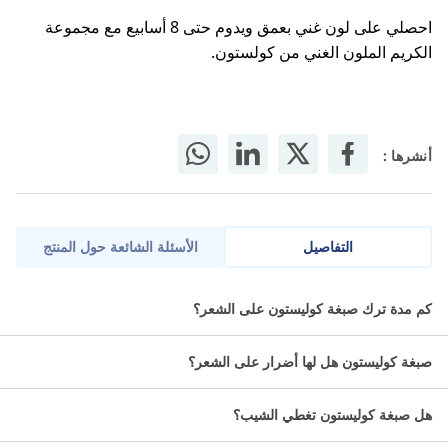
احصلي على لون غني بعمق ويدوم حتى 8 أسابيع مع مجموعة
الكريم الملون الغني من كولستون.
أنشرها :
التفاصيل
الأسئلة الشائعة حول المنتج
إذا كنتِ تبحثين عن تغيير يُضفي على إطلالتك لمسة من الدفء
كم مدة ترك صبغة كوليستون على الشعر؟
والجاذبية، فإن كولستون كيت
صبغة شعر
هي الخيار الأمثل
لكِ.يمنحك كريم كريم كوليستون هير كولور كثافة لونية لا يمكن
صبغة كوليستون هل لها أضرار على الشعر؟
إيقافها لمدة تصل إلى 8 أسابيع مع تقنية ويلا للحقن العميق
والأصباغ الدقيقة التي تخترق إلى أقصى حد. لون جذاب يلفت
الانتباه دائمًا. مكثفة بشكل لا يقاوم. بالإضافة إلى ذلك ، تأتي كريم
هل صبغة كوليستون تغطي الشيب؟
كوليستون كولور كيت بمنشط حصري يضيف المزيد من الأصباغ
في شعرك لتعزيز الكثافة. لذا هناك المزيد من الألوان للحب.