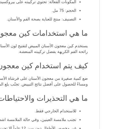
المكونات الفعالة: تحتوي تركيبته على بيروكسيد
الحجم: 75 مل.
التصنيف: منتج للعناية بصحة الفم والأسنان.
ما هي استخدامات كين معجون
يستخدم كين معجون الأسنان المبيض لتفتيح لون الأسنان
رائحة الفم الكريهة بفضل تركيبته المنعشة.
كيف يتم استخدام كين معجون
ضع كمية صغيرة من معجون الأسنان على فرشاة الأسنان،
ومساءً للحصول على أفضل نتائج التبييض. تجنّب بلع الم
ما هي التحذيرات والاحتياطا
للاستخدام الخارجي فقط.
تجنب ملامسة العينين، وفي حالة الملامسة اشطف
غير مخصص للأطفال دون سن 12 عاماً إلا تحت إشراف الطبيب.