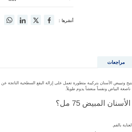
أنشرها :
مراجعات
عجون فعال لتفتيح وتبييض الأسنان بتركيبة متطورة تعمل على إزالة البقع السطحية الناتج
صعة البياض ونفساً منعشاً يدوم طويلاً.
ان المبيض 75 مل؟
اية بالفم.