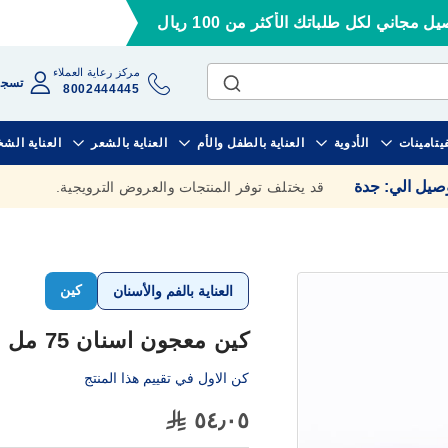
ل مجاني لكل طلباتك الأكثر من 100 ريال
مركز رعاية العملاء
تسجي
8002444445
فيتامينات
الأدوية
العناية بالطفل والأم
العناية بالشعر
العناية الش
وصيل الي
:
جدة
قد يختلف توفر المنتجات والعروض الترويجية.
كين
العناية بالفم والأسنان
كين معجون اسنان 75 مل المبيض
كن الاول في تقييم هذا المنتج
٥٤٫٠٥