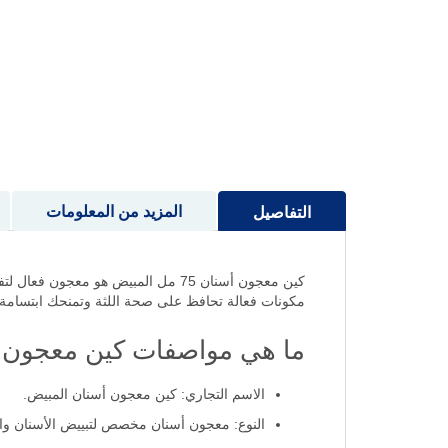
إلى
بداية
معرض
الصور
المزيد من المعلومات
التفاصيل
كين معجون أسنان 75 مل المبيض هو م
مكونات فعالة تحافظ على صحة اللثة وتمنحك ابتسامة نا
ما هي مواصفات كين معجون الأسن
الاسم التجاري: كين معجون أسنان المبيض.
النوع: معجون أسنان مخصص لتبييض الأسنان والعن