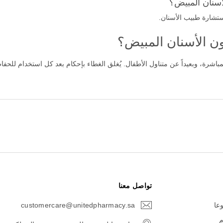
سنان المبيض؟
 الأسنان المبيض؟
شرة، وبعيداً عن متناول الأطفال. يُغلق الغطاء بإحكام بعد كل استخدام للحفا
تواصل معنا
وعا
customercare@unitedpharmacy.sa
icon-
email
م