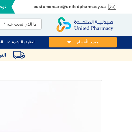
customercare@unitedpharmacy.sa
توصي
تخطي
إلى
المحتوى
جميع الأقسام
العناية بالبشرة
ال
الت
انتقل
إلى
النهاية
معرض
الصور