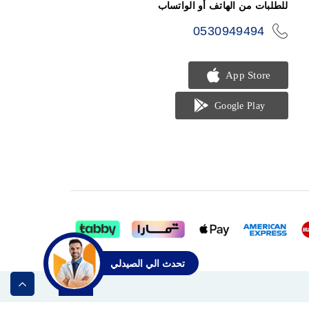
للطلبات من الهاتف أو الواتساب
0530949494
icon-
phone
تحدث الي الصيدلي