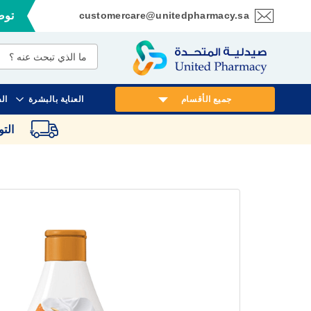
customercare@unitedpharmacy.sa
توصي
تخطي
إلى
المحتوى
جميع الأقسام
العناية بالبشرة
ال
الت
انتقل
إلى
النهاية
معرض
الصور