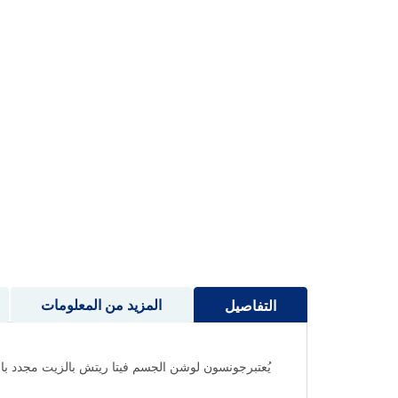
إلى
بداية
معرض
الصور
المزيد من المعلومات
التفاصيل
يُعتبرجونسون لوشن الجسم فيتا ريتش بالزيت مجدد باللوز وزبدة الشيا 250 مل خيارًا متميزًا لمن يبحثون