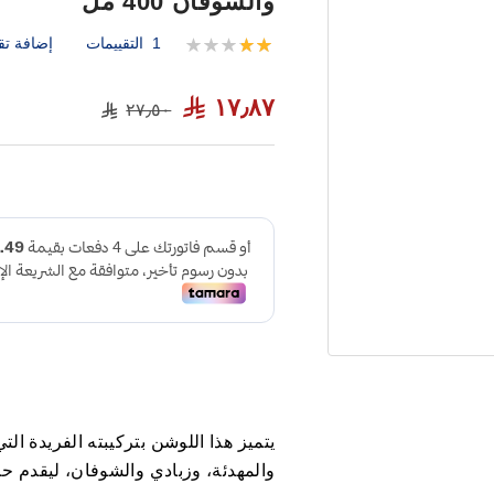
والشوفان 400 مل
1
التقييمات
إضافة تق
تقييم:
100
40
% of
١٧٫٨٧
٢٧٫٥٠
يتميز هذا اللوشن بتركيبته الفريدة ا
والمهدئة، وزبادي والشوفان، ليقدم حلاً