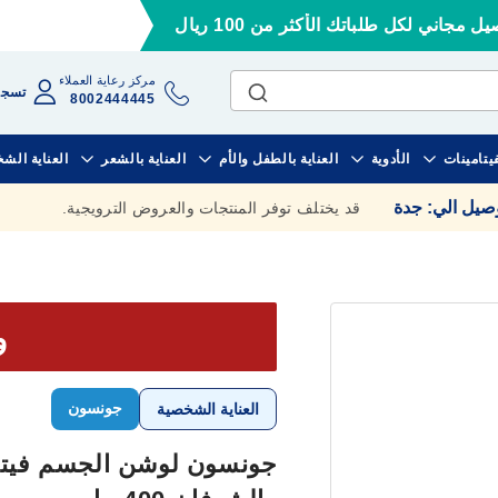
ل مجاني لكل طلباتك الأكثر من 100 ريال
مركز رعاية العملاء
تسجي
8002444445
فيتامينات
الأدوية
العناية بالطفل والأم
العناية بالشعر
العناية الش
وصيل الي
:
جدة
قد يختلف توفر المنتجات والعروض الترويجية.
وف
جونسون
العناية الشخصية
جونسون لوشن الجسم فيتا 