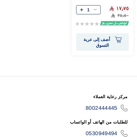
١٧٫٧٥
٣٥٫٥٠
Rating:
0%
أضف إلى عربة
التسوق
مركز رعاية العملاء
8002444445
icon-
phone
للطلبات من الهاتف أو الواتساب
0530949494
icon-