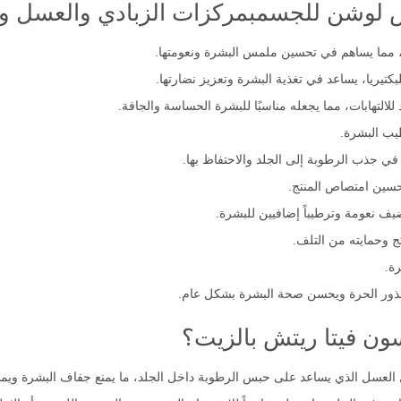
وشن للجسمبمركزات الزبادي والعسل والشوفان
 مما يساهم في تحسين ملمس البشرة ونعومتها.
يريا، يساعد في تغذية البشرة وتعزيز نضارتها.
لتهابات، مما يجعله مناسبًا للبشرة الحساسة والجافة.
يب البشرة.
جذب الرطوبة إلى الجلد والاحتفاظ بها.
حسين امتصاص المنتج.
يف نعومة وترطيباً إضافيين للبشرة.
ج وحمايته من التلف.
ة.
ون فيتا ريتش بالزيت؟
عسل الذي يساعد على حبس الرطوبة داخل الجلد، ما يمنع جفاف البشرة ويمنح