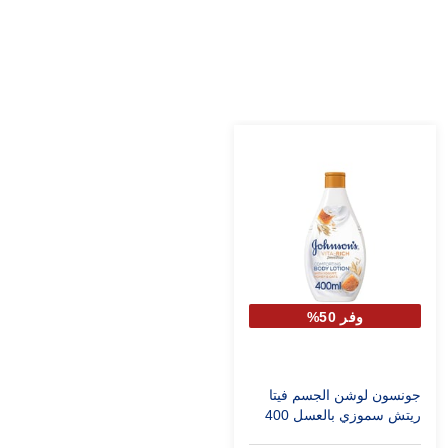
وفر 50%
جونسون لوشن الجسم فيتا
ريتش سموزي بالعسل 400
مل