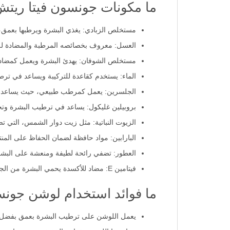
ما مكونات جونسون فيتا ريتش ل
مستخلص الزبادي: يغذي البشرة ويرطبها بعمق،
العسل: معروف بخصائصه المرطبة والمضادة للبكت
مستخلص الشوفان: يهدئ البشرة ويعمل كمضاد للا
الماء: يستخدم كقاعدة للتركيبة ويساعد في ترط
الجلسرين: يعمل كمرطب طبيعي، حيث يساعد في 
بروبيلين غليكول: يساعد في ترطيب البشرة وت
الزيوت النباتية: مثل زيت دوار الشمس، التي تض
البارابين: مواد حافظة لضمان الحفاظ على المنت
العطور: تضفي رائحة لطيفة ومنعشة على البشر
فيتامين E: مضاد للأكسدة يحمي البشرة من الجذور الحرة ويحسن صحة البشرة بشكل عام.
ما فوائد استخدام لوشن جونس
يعمل اللوشن على ترطيب البشرة بعمق بفضل ال