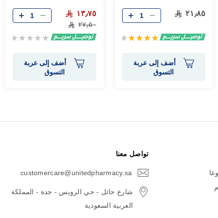
١٣٫٧٥
٢١٫٨٥
٢٧٫٥٠
تقييم:
Rating:
0%
90%
أضف إلى عربة
أضف إلى عربة
التسوق
التسوق
تواصل معنا
وعا
customercare@unitedpharmacy.sa
icon-
email
م
شارع حائل - حي الرويس - جدة - المملكة
العربية السعودية