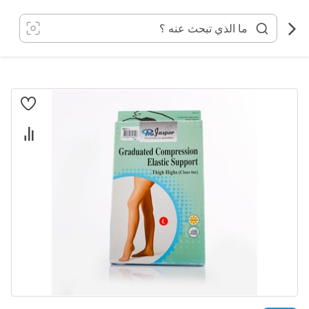
خطي
لى
لمحتوى
انتقل
إلى
النهاية
معرض
الصور