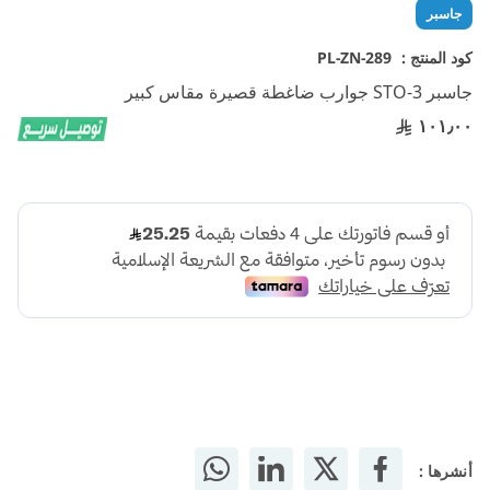
تخطي
جاسبر
إلى
بداية
كود المنتج :
PL-ZN-289
معرض
جاسبر STO-3 جوارب ضاغطة قصيرة مقاس كبير
الصور
١٠١٫٠٠
أنشرها :