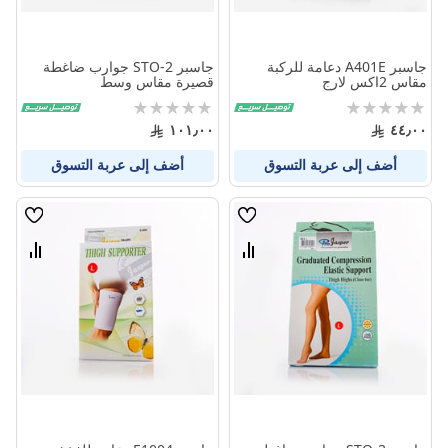
جاسبر A401E دعامة للركبة
جاسبر STO-2 جوارب ضاغطة
مقاس 2اكس لارج
قصيرة مقاس وسط
Rating:
Rating:
0%
0%
١٠١٫٠٠
٤٤٫٠٠
أضف إلى عربة التسوق
أضف إلى عربة التسوق
قائمة
قائمة
الامنيات
الامنيا
قارن
قارن
بين
بين
المنتجات
المنتج