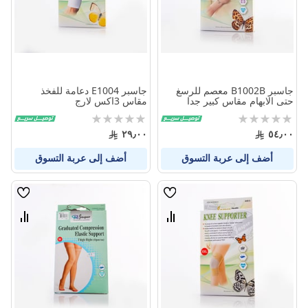
جاسبر B1002B معصم للرسغ
جاسبر E1004 دعامة للفخذ
حتى الابهام مقاس كبير جدا
مقاس 3اكس لارج
Rating:
Rating:
0%
0%
٢٩٫٠٠
٥٤٫٠٠
أضف إلى عربة التسوق
أضف إلى عربة التسوق
قائمة
قائمة
الامنيات
الامنيا
قارن
قارن
بين
بين
المنتجات
المنتج