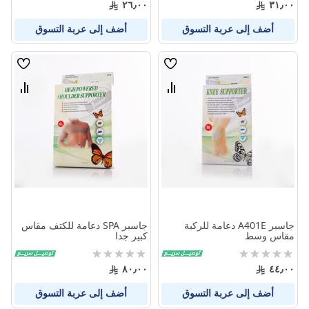
٢٦٫٠٠
٣١٫٠٠
أضف إلى عربة التسوق
أضف إلى عربة التسوق
قائمة
قائمة
الامنيات
الامنيا
قارن
قارن
بين
بين
المنتجات
المنتج
جاسبر A401E دعامة للركبة
جاسبر SPA دعامة للكتف مقاس
مقاس وسط
كبير جدا
Rating:
Rating:
0%
0%
٨٠٫٠٠
٤٤٫٠٠
أضف إلى عربة التسوق
أضف إلى عربة التسوق