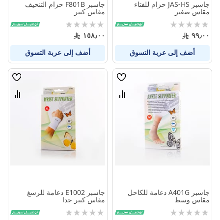
جاسبر JAS-HS حزام للفتاء
جاسبر F801B حزام التنحيف
مقاس صغير
مقاس كبير
Rating:
Rating:
0%
0%
١٥٨٫٠٠
٩٩٫٠٠
أضف إلى عربة التسوق
أضف إلى عربة التسوق
قائمة
قائمة
الامنيات
الامنيا
قارن
قارن
بين
بين
المنتجات
المنتج
جاسبر A401G دعامة للكاحل
جاسبر E1002 دعامة للرسغ
مقاس وسط
مقاس كبير جدا
Rating:
Rating:
0%
0%