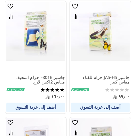
قائمة
قائمة
الامنيات
الامنيا
قارن
قارن
بين
بين
المنتجات
المنتج
جاسبر JAS-HS حزام للفتاء
جاسبر F801B حزام التنحيف
مقاس كبير
مقاس 2اكس لارج
Rating:
تقييم:
100%
0%
١٦٠٫٠٠
٩٩٫٠٠
أضف إلى عربة التسوق
أضف إلى عربة التسوق
قائمة
قائمة
الامنيات
الامنيا
قارن
قارن