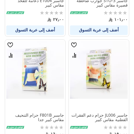
جاسبر STO-3 جوارب ضاغطة
جاسبر E1004 دعامة للفخذ
قصيرة مقاس كبير
مقاس كبير
Rating:
Rating:
0%
0%
٢٧٫٠٠
١٠١٫٠٠
أضف إلى عربة التسوق
أضف إلى عربة التسوق
قائمة
قائمة
الامنيات
الامنيا
قارن
قارن
بين
بين
المنتجات
المنتج
جاسبر JL006 حزام دعم الفقرات
جاسبر F801B حزام التنحيف
القطنية مقاس كبير
مقاس كبير جدا
Rating:
Rating:
0%
0%
١٦٠٫٠٠
١٩٠٫٠٠