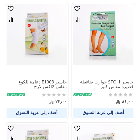
قائمة
قائمة
الامنيات
الامنيا
قارن
قارن
بين
بين
المنتجات
المنتج
جاسبر STO-1 جوارب ضاغطة
جاسبر E1003 دعامة للكوع
قصيرة مقاس كبير
مقاس 2اكس لارج
Rating:
Rating:
0%
0%
٢٣٫٠٠
٨١٫٠٠
أضف إلى عربة التسوق
أضف إلى عربة التسوق
قائمة
قائمة
الامنيات
الامنيا