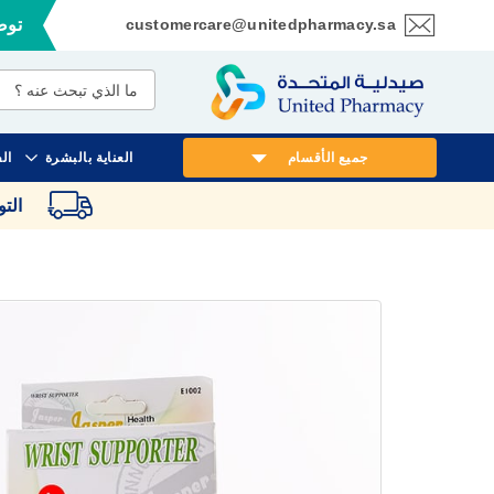
customercare@unitedpharmacy.sa
توصي
تخطي
إلى
المحتوى
جميع الأقسام
العناية بالبشرة
ال
الت
انتقل
إلى
النهاية
معرض
الصور