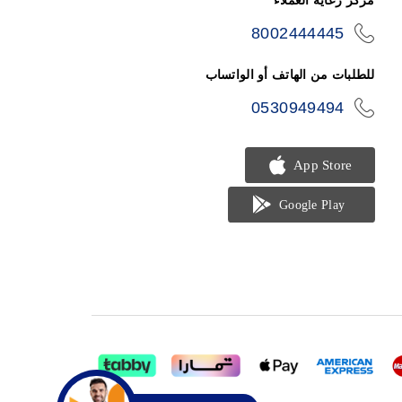
مركز رعاية العملاء
8002444445
icon-
phone
للطلبات من الهاتف أو الواتساب
0530949494
icon-
phone