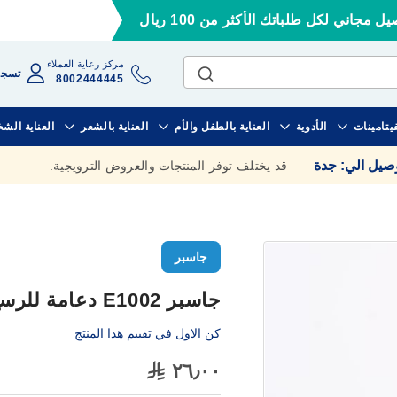
ل مجاني لكل طلباتك الأكثر من 100 ريال
مركز رعاية العملاء
تسجي
8002444445
فيتامينات
الأدوية
العناية بالطفل والأم
العناية بالشعر
العناية الش
وصيل الي
:
جدة
قد يختلف توفر المنتجات والعروض الترويجية.
جاسبر
جاسبر E1002 دعامة للرسغ مقاس كبير
كن الاول في تقييم هذا المنتج
٢٦٫٠٠