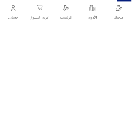
صحتك
الأدوية
حسابى
الرئيسية
عربة التسوق
التفاصيل
توفر الوسادة ضغطًا لطيفًا لتقليل الفتق الإربي ، وأشرطة الفخذ القابلة
للتعديل لتناسب بشكل مثالي
تقييمات العملاء
اكتب تقييم