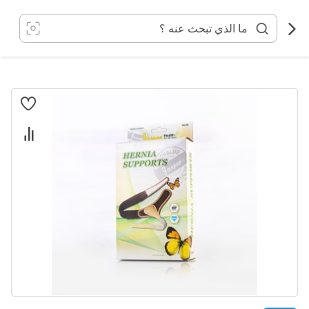
خطي
لى
لمحتوى
انتقل
إلى
النهاية
معرض
الصور