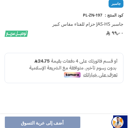
تخطي
جاسبر
إلى
بداية
كود المنتج :
PL-ZN-197
معرض
جاسبر JAS-HS حزام للفتاء مقاس كبير
الصور
٩٩٫٠٠
أنشرها :
أضف إلى عربة التسوق