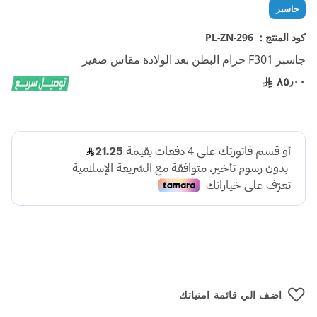
تخطي
جاسبر
إلى
بداية
كود المنتج :
PL-ZN-296
معرض
جاسبر F301 حزام البطن بعد الولادة مقاس صغير
الصور
٨٥٫٠٠
اضف الي قائمة امنياتك