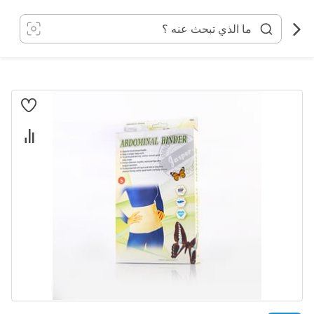
خطي
لى
لمحتوى
انتقل
إلى
النهاية
معرض
الصور