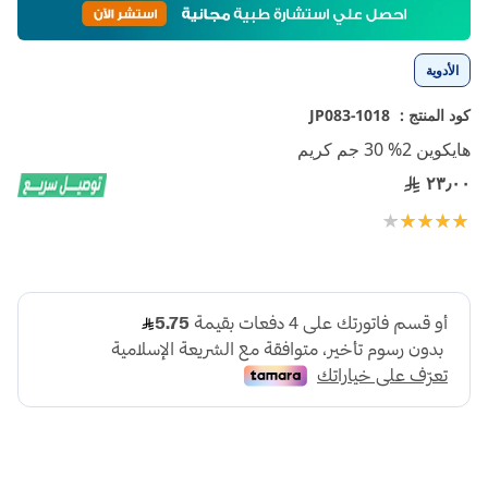
إلى
بداية
معرض
الأدوية
الصور
كود المنتج :
1018-JP083
هايكوين 2% 30 جم كريم
٢٣٫٠٠
تقييم:
100
90
% of