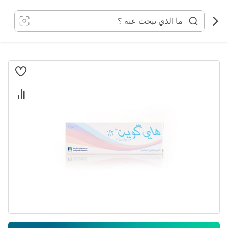
خطي
لى
لمحتوى
انتقل
إلى
النهاية
معرض
الصور
تخطي