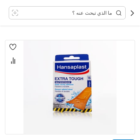
خطي
لى
لمحتوى
انتقل
إلى
النهاية
معرض
الصور