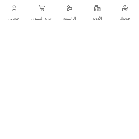
التفاصيل
صحتك
الأدوية
حسابى
الرئيسية
عربة التسوق
لاصق طبي للجروح ضد الماء
تقييمات العملاء
اكتب تقييم
منتجات ذات الصلة
قائمة
قائمة
الامنيات
الامنيات
قارن
قارن
بين
بين
المنتجات
المنتجات