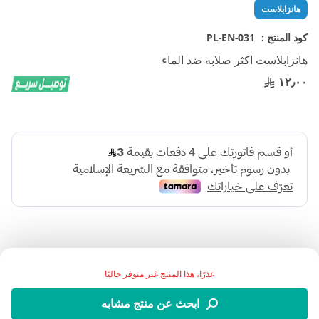
تخطي
هانزابلاست
إلى
بداية
كود المنتج :
PL-EN-031
معرض
هانزابلاست اكثر صلابه ضد الماء
الصور
١٢٫٠٠
عذرًا، هذا المنتج غير متوفر حاليًا
اضف الي قائمة امنياتك
ابحث عن منتج مشابه