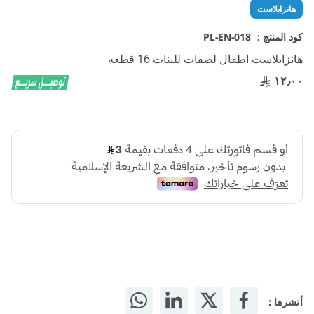
تخطي
هانزابلاست
إلى
بداية
كود المنتج :
PL-EN-018
معرض
هانزابلاست اطفال لصقات للبنات 16 قطعه
الصور
١٢٫٠٠
أنشرها :