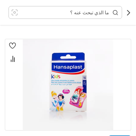
خطي
لى
لمحتوى
انتقل
إلى
النهاية
معرض
الصور